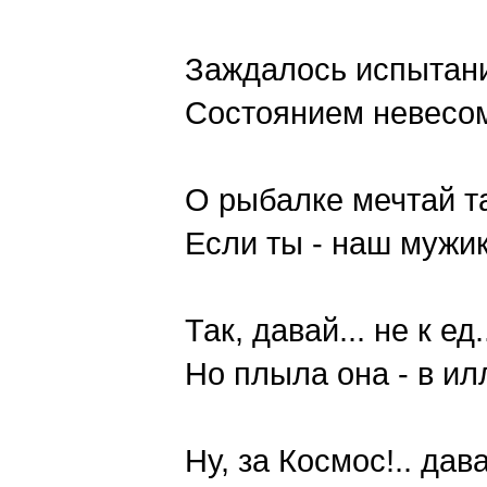
Заждалось испытани
Состоянием невесом
О рыбалке мечтай та
Если ты - наш мужик.
Так, давай... не к ед
Но плыла она - в ил
Ну, за Космос!.. дав