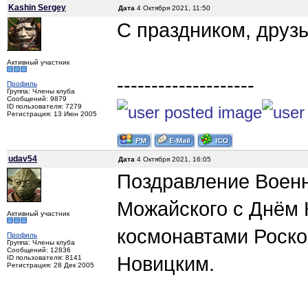
Kashin Sergey
Дата
4 Октября 2021, 11:50
С праздником, друзья
Активный участник
--------------------
Профиль
Группа: Члены клуба
Сообщений: 9879
ID пользователя: 7279
Регистрация: 13 Июн 2005
udav54
Дата
4 Октября 2021, 16:05
Поздравление Военн
Можайского с Днём 
Активный участник
космонавтами Роск
Профиль
Группа: Члены клуба
Сообщений: 12836
Новицким.
ID пользователя: 8141
Регистрация: 28 Дек 2005