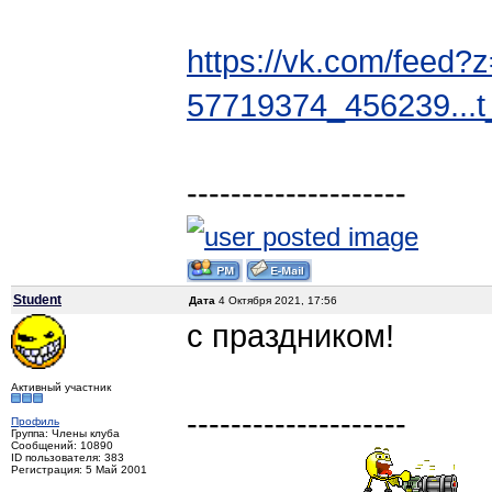
https://vk.com/feed?
57719374_456239...
--------------------
Student
Дата
4 Октября 2021, 17:56
с праздником!
Активный участник
--------------------
Профиль
Группа: Члены клуба
Сообщений: 10890
ID пользователя: 383
Регистрация: 5 Май 2001