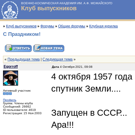
ВОЕННО-КОСМИЧЕСКАЯ АКАДЕМИЯ ИМ. А.Ф. МОЖАЙСКОГО
Клуб выпускников
»
Клуб выпускников
»
Форумы
»
Общие форумы
»
Клубная курилка
С Праздником!
«
Предыдущая тема
|
Следующая тема
»
Egorroff
Дата
4 Октября 2021, 09:08
4 октября 1957 год
спутник Земли....
Активный участник
Профиль
Группа: Члены клуба
Сообщений: 26662
Запущен в СССР...
ID пользователя: 4619
Регистрация: 15 Ноя 2003
Ара!!!