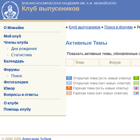
ВОЕННО-КОСМИЧЕСКАЯ АКАДЕМИЯ ИМ. А.Ф. МОЖАЙСКОГО
Клуб выпускников
»
Клуб выпускников
»
Поиск в форуме
»
Р
О Можайке
Мой клуб
Активные Темы
Члены клуба
Дни рождения
Показать активные темы, обновленные
Статистика
Календарь
Тема
Форум
Форумы
Поиск
Открытая тема (есть новые ответы)
Фотогалерея
Открытая тема (нет новых ответов)
Юмор
Горячая тема (есть новые ответы)
Горячая тема (нет новых ответов)
Вопросы и ответы
О клубе
Помощь клубу
© 2000-2006
Александр Зубков