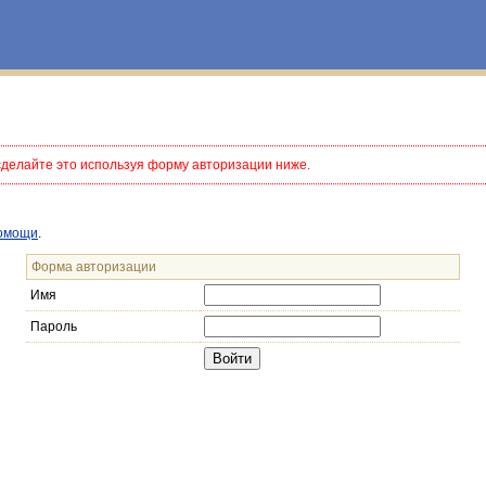
сделайте это используя форму авторизации ниже.
омощи
.
Форма авторизации
Имя
Пароль