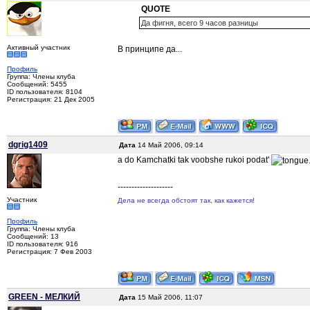
QUOTE
Да фигня, всего 9 часов разницы
Активный участник
В принципе да...
Профиль
Группа: Члены клуба
Сообщений: 5455
ID пользователя: 8104
Регистрация: 21 Дек 2005
dgrig1409
Дата
14 Май 2006, 09:14
a do Kamchatki tak voobshe rukoi podat'
--------------------
Участник
Дела не всегда обстоят так, как кажется!
Профиль
Группа: Члены клуба
Сообщений: 13
ID пользователя: 916
Регистрация: 7 Фев 2003
GREEN - МЕЛКИЙ
Дата
15 Май 2006, 11:07