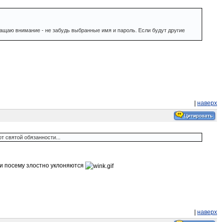
бращаю внимание - не забудь выбранные имя и пароль. Если будут другие
|
наверх
 святой обязанности...
я и посему злостно уклоняются
|
наверх