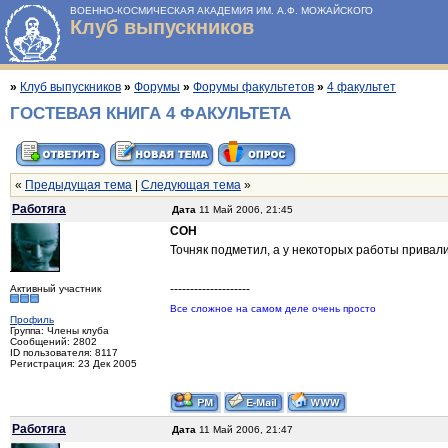
ВОЕННО-КОСМИЧЕСКАЯ АКАДЕМИЯ ИМ. А.Ф. МОЖАЙСКОГО
Клуб выпускников
»
Клуб выпускников
»
Форумы
»
Форумы факультетов
»
4 факультет
ГОСТЕВАЯ КНИГА 4 ФАКУЛЬТЕТА
«
Предыдущая тема
|
Следующая тема
»
Работяга
Дата
11 Май 2006, 21:45
COH
Точняк подметил, а у некоторых работы привали
--------------------
Активный участник
Все сложное на самом деле очень просто
Профиль
Группа: Члены клуба
Сообщений: 2802
ID пользователя: 8117
Регистрация: 23 Дек 2005
Работяга
Дата
11 Май 2006, 21:47