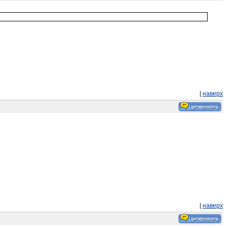
|
наверх
|
наверх