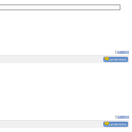
|
наверх
|
наверх