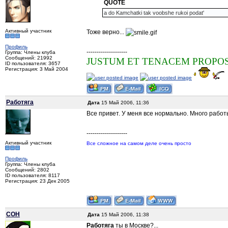
QUOTE
a do Kamchatki tak voobshe rukoi podat'
Активный участник
Тоже верно...
Профиль
--------------------
Группа: Члены клуба
Сообщений: 21992
JUSTUM ET TENACEM PROPOS
ID пользователя: 3657
Регистрация: 3 Май 2004
Работяга
Дата
15 Май 2006, 11:36
Все привет. У меня все нормально. Много рабо
--------------------
Активный участник
Все сложное на самом деле очень просто
Профиль
Группа: Члены клуба
Сообщений: 2802
ID пользователя: 8117
Регистрация: 23 Дек 2005
COH
Дата
15 Май 2006, 11:38
Работяга
ты в Москве?...