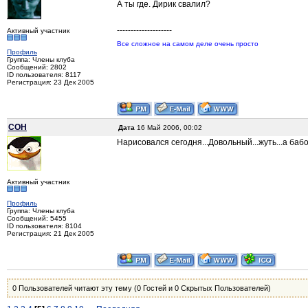
А ты где. Дирик свалил?
--------------------
Активный участник
Все сложное на самом деле очень просто
Профиль
Группа: Члены клуба
Сообщений: 2802
ID пользователя: 8117
Регистрация: 23 Дек 2005
COH
Дата
16 Май 2006, 00:02
Нарисовался сегодня...Довольный...жуть...а бабок
Активный участник
Профиль
Группа: Члены клуба
Сообщений: 5455
ID пользователя: 8104
Регистрация: 21 Дек 2005
0 Пользователей читают эту тему (0 Гостей и 0 Скрытых Пользователей)