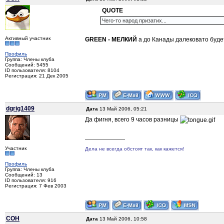
QUOTE
Чего-то народ призатих...
Активный участник
GREEN - МЕЛКИЙ
а до Канады далековато будет
Профиль
Группа: Члены клуба
Сообщений: 5455
ID пользователя: 8104
Регистрация: 21 Дек 2005
dgrig1409
Дата
13 Май 2006, 05:21
Да фигня, всего 9 часов разницы
--------------------
Участник
Дела не всегда обстоят так, как кажется!
Профиль
Группа: Члены клуба
Сообщений: 13
ID пользователя: 916
Регистрация: 7 Фев 2003
COH
Дата
13 Май 2006, 10:58