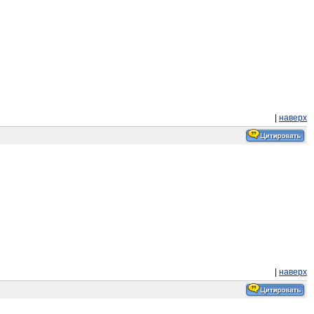
|
наверх
|
наверх