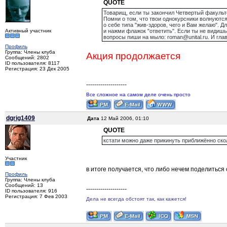
QUOTE
Товарищ, если ты закончил Четвертый факульте
Помни о том, что твои однокурсники волнуются
о себе типа "жив-здоров, чего и Вам желаю". 
Активный участник
и нажми флажок "ответить". Если ты не видишь
вопросы пиши на мыло: roman@unital.ru. И гла
Профиль
Группа: Члены клуба
Акция продолжается
Сообщений: 2802
ID пользователя: 8117
Регистрация: 23 Дек 2005
--------------------
Все сложное на самом деле очень просто
dgrig1409
Дата
12 Май 2006, 01:10
QUOTE
кстати можно даже прикинуть приближённо ско
Участник
в итоге получается, что либо нечем поделиться
Профиль
Группа: Члены клуба
Сообщений: 13
--------------------
ID пользователя: 916
Регистрация: 7 Фев 2003
Дела не всегда обстоят так, как кажется!