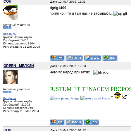
COH
Дата
12 Май 2006, 11:31
dgrig1409
приятно, что и там нас не забывают...
Активный участник
Профиль
Группа: Члены клуба
Сообщений: 5455
ID пользователя: 8104
Регистрация: 21 Дек 2005
GREEN - МЕЛКИЙ
Дата
12 Май 2006, 12:23
Чего-то народ призатих...
--------------------
JUSTUM ET TENACEM PROPOS
Активный участник
Профиль
Группа: Члены клуба
Сообщений: 21992
ID пользователя: 3657
Регистрация: 3 Май 2004
COH
Дата
13 Май 2006, 01:12