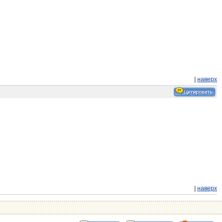
|
наверх
|
наверх