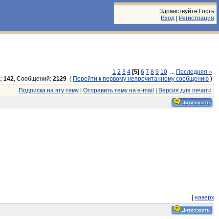
Здравствуйте Гость
Вход
|
Регистрация
1
2
3
4
[5]
6
7
8
9
10
...
Последняя »
:
142
, Сообщений:
2129
(
Перейти к первому непрочитанному сообщению
)
Подписка на эту тему
|
Отправить тему на e-mail
|
Версия для печати
|
наверх