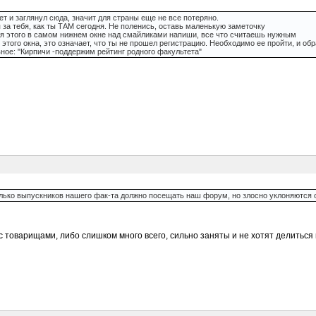
т и заглянул сюда, значит для страны еще не все потеряно.
 за тебя, как ты ТАМ сегодня. Не поленись, оставь маленькую заметочку
Для этого в самом нижнем окне над смайликами напиши, все что считаешь нужным
 этого окна, это означает, что ты не прошел регистрацию. Необходимо ее пройти, и о
вное: "Кирпичи -поддержим рейтинг родного факультета"
лько выпускников нашего фак-та должно посещать наш форум, но злосно уклоняются от
 с товарищами, либо слишком много всего, сильно заняты и не хотят делитьс