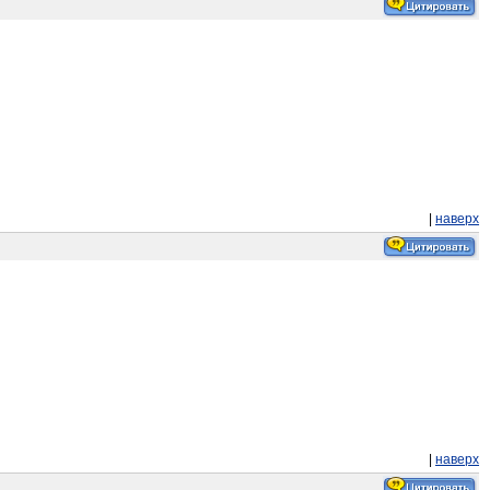
|
наверх
|
наверх