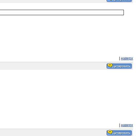
|
наверх
|
наверх