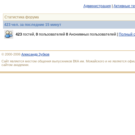
Администрация
|
Активные т
Статистика форума
423 чел. за последние 15 минут
423
гостей,
0
пользователей
0
Анонимных пользователей [
Полный с
© 2000-2006
Александр Зубков
Сайт является местом общения выпускников ВКА им. Можайского и не является оф
сайтом академии.