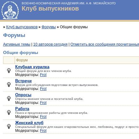
ВОЕННО-КОСМИЧЕСКАЯ АКАДЕМИЯ ИМ. А.Ф. МОЖАЙСКОГО
Клуб выпускников
»
Клуб выпускников
»
Форумы
»
Общие форумы
Форумы
Активные темы
|
10 авторов сегодня
|
Отметить все сообщения прочитанны
Общие форумы
Форум
Клубная курилка
Общий форум для всех членов клуба.
Модераторы:
Frol
Встречи
Форум для обсуждения подготовки встреч выпускников.
Модераторы:
Frol
Опросы
Опросы мнения членов и посетителей клуба.
Модераторы:
Frol
Работа
Поиск и предложение работы для членов клуба.
Модераторы:
Frol
Женский клуб
Специальный форум для наших очаровательных жен, любовниц, подруг и просто
Модераторы:
Frol