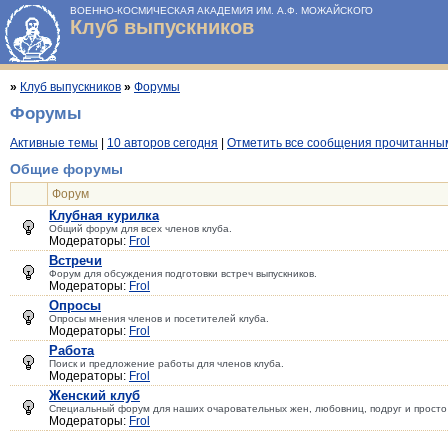
ВОЕННО-КОСМИЧЕСКАЯ АКАДЕМИЯ ИМ. А.Ф. МОЖАЙСКОГО
Клуб выпускников
»
Клуб выпускников
»
Форумы
Форумы
Активные темы
|
10 авторов сегодня
|
Отметить все сообщения прочитанны
Общие форумы
Форум
Клубная курилка
Общий форум для всех членов клуба.
Модераторы:
Frol
Встречи
Форум для обсуждения подготовки встреч выпускников.
Модераторы:
Frol
Опросы
Опросы мнения членов и посетителей клуба.
Модераторы:
Frol
Работа
Поиск и предложение работы для членов клуба.
Модераторы:
Frol
Женский клуб
Специальный форум для наших очаровательных жен, любовниц, подруг и просто
Модераторы:
Frol