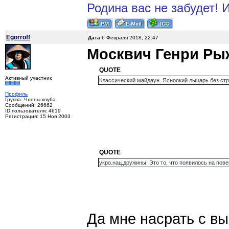
Родина вас не забудет! И
Egorroff
Дата
6 Февраля 2018, 22:47
Москвич Генри Ры
QUOTE
Активный участник
Классический майдаун. Ясноокий лыцарь без страх
Профиль
Группа: Члены клуба
Сообщений: 26662
ID пользователя: 4619
Регистрация: 15 Ноя 2003
QUOTE
укро.нац.дружины. Это то, что появилось на пове
Да мне насрать с вы