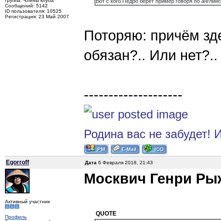
Группа: Члены клуба
Вот с кого Педро берет пример говоря по англий
Сообщений: 5142
ID пользователя: 10525
Регистрация: 23 Май 2007
Поторяю: причём зде
обязан?.. Или нет?.
--------------------
Родина вас не забудет! И
Egorroff
Дата
6 Февраля 2018, 21:43
Москвич Генри Ры
Активный участник
QUOTE
Профиль