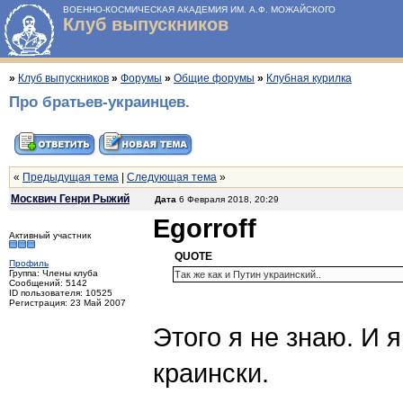
ВОЕННО-КОСМИЧЕСКАЯ АКАДЕМИЯ ИМ. А.Ф. МОЖАЙСКОГО
Клуб выпускников
»
Клуб выпускников
»
Форумы
»
Общие форумы
»
Клубная курилка
Про братьев-украинцев.
«
Предыдущая тема
|
Следующая тема
»
Москвич Генри Рыжий
Дата
6 Февраля 2018, 20:29
Egorroff
Активный участник
QUOTE
Профиль
Группа: Члены клуба
Так же как и Путин украинский..
Сообщений: 5142
ID пользователя: 10525
Регистрация: 23 Май 2007
Этого я не знаю. И я
краински.