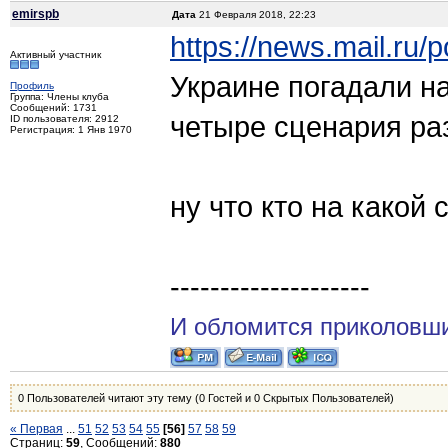
emirspb
Дата
21 Февраля 2018, 22:23
https://news.mail.ru/
Активный участник
Украине погадали н
Профиль
Группа: Члены клуба
Сообщений: 1731
четыре сценария ра
ID пользователя: 2912
Регистрация: 1 Янв 1970
ну что кто на какой 
--------------------
И обломится приколовши
0 Пользователей читают эту тему (0 Гостей и 0 Скрытых Пользователей)
« Первая
...
51
52
53
54
55
[56]
57
58
59
Страниц:
59
, Сообщений:
880