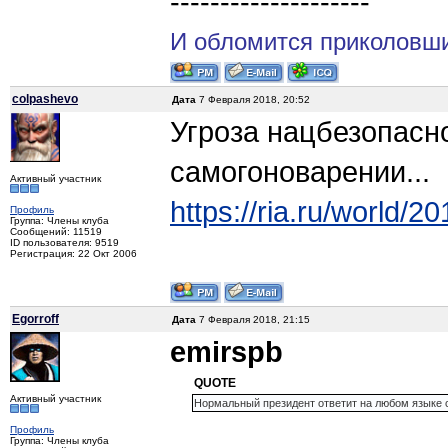
--------------------
И обломится приколовши
colpashevo
Дата
7 Февраля 2018, 20:52
Угроза нацбезопасно
самогоноварении...
Активный участник
https://ria.ru/world
Профиль
Группа: Члены клуба
Сообщений: 11519
ID пользователя: 9519
Регистрация: 22 Окт 2006
Egorroff
Дата
7 Февраля 2018, 21:15
emirspb
QUOTE
Активный участник
Нормальный президент ответит на любом языке 
Профиль
Группа: Члены клуба