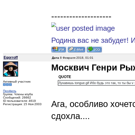
--------------------
Родина вас не забудет! И
Egorroff
Дата
8 Февраля 2018, 01:01
Москвич Генри Ры
QUOTE
Активный участник
Лукавишь tongue.gif Ибо будь это так, то ты бы v
Профиль
Группа: Члены клуба
Сообщений: 26662
Ага, особливо хочет
ID пользователя: 4619
Регистрация: 15 Ноя 2003
сдохла....