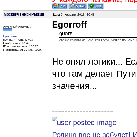
Москвич Генри Рыжий
Дата
6 Февраля 2018, 20:48
Egorroff
Активный участник
QUOTE
Профиль
Группа: Члены клуба
ого же самого лешего, как Путин чешет по немец
Сообщений: 5142
ID пользователя: 10525
Регистрация: 23 Май 2007
Не онял логики... Е
что там делает Пути
значения...
--------------------
Родина вас не забудет! И