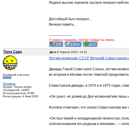
Родина высоко оценила заслуги генерал-лейтен
Достойный был генерал....
Вечная память....
--------------------
У каждого панамка, портрет вождя на лямке...
Папа Саид
Дата
6 Апреля 2010, 14:31
Летчик-космонавт СССР Виталий Севастьянов с
Дважды Герой Советского Союза, летчик-космон
во вторник в Москве после тяжелой продолжите
Активный участник
Профиль
Севастьянов дважды, в 1970 и в 1975 годах, со
Группа: Члены клуба
Сообщений: 14697
ID пользователя: 6789
«Он ушел, не дожив до Дня космонавтики лишь н
Регистрация: 4 Фев 2005
Коллеги отмечают, что знали Севастьянова как 
«Он был яркой и неординарной личностью, поль
соболезнования его родным и близким», — сооб