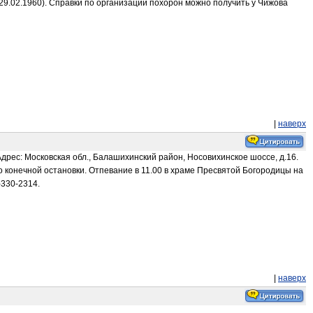
 (29.02.1960). Справки по организации похорон можно получить у Чижова
|
наверх
дрес: Московская обл., Балашихинский район, Носовихинское шоссе, д.16.
о конечной остановки. Отпевание в 11.00 в храме Пресвятой Богородицы на
-330-2314.
|
наверх