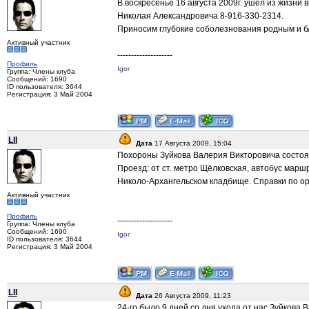
В воскресенье 16 августа 2009г. ушел из жизни 
Николая Александровича 8-916-330-2314.
Приносим глубокие соболезнования родным и б
Активный участник
--------------------
Профиль
Igor
Группа: Члены клуба
Сообщений: 1690
ID пользователя: 3644
Регистрация: 3 Май 2004
LII
Дата
17 Августа 2009, 15:04
Похороны Зуйкова Валерия Викторовича состоятс
Проезд: от ст. метро Щёлковская, автобус марш
Николо-Архангельском кладбище. Справки по ор
Активный участник
Профиль
--------------------
Группа: Члены клуба
Сообщений: 1690
Igor
ID пользователя: 3644
Регистрация: 3 Май 2004
LII
Дата
26 Августа 2009, 11:23
24-го было 9 дней со дня ухода от нас Зуйкова 