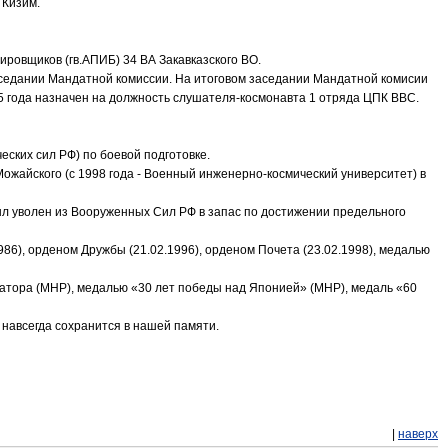
 Кизим.
ировщиков (гв.АПИБ) 34 ВА Закавказского ВО.
аседании Мандатной комиссии. На итоговом заседании Мандатной комисии
5 года назначен на должность слушателя-космонавта 1 отряда ЦПК ВВС.
еских сил РФ) по боевой подготовке.
ожайского (с 1998 года - Военный инженерно-космический университет) в
ыл уволен из Вооруженных Сил РФ в запас по достижении предельного
986), орденом Дружбы (21.02.1996), орденом Почета (23.02.1998), медалью
Батора (МНР), медалью «30 лет победы над Японией» (МНР), медаль «60
 навсегда сохранится в нашей памяти.
|
наверх