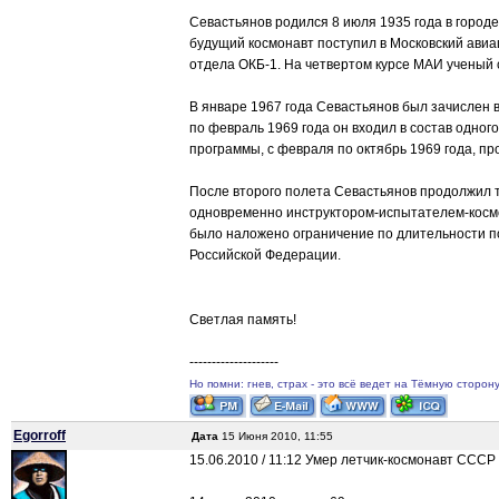
Севастьянов родился 8 июля 1935 года в городе
будущий космонавт поступил в Московский авиа
отдела ОКБ-1. На четвертом курсе МАИ ученый 
В январе 1967 года Севастьянов был зачислен 
по февраль 1969 года он входил в состав одног
программы, с февраля по октябрь 1969 года, пр
После второго полета Севастьянов продолжил т
одновременно инструктором-испытателем-космо
было наложено ограничение по длительности по
Российской Федерации.
Светлая память!
--------------------
Но помни: гнев, страх - это всё ведет на Тёмную сторон
Egorroff
Дата
15 Июня 2010, 11:55
15.06.2010 / 11:12 Умер летчик-космонавт ССС