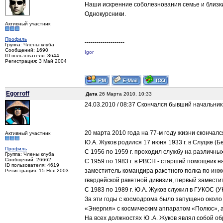
Наши искренние соболезнования семье и близк
Однокурсники.
Активный участник
Профиль
--------------------
Группа: Члены клуба
Сообщений: 1690
Igor
ID пользователя: 3644
Регистрация: 3 Май 2004
Egorroff
Дата
26 Марта 2010, 10:33
24.03.2010 / 08:37 Скончался бывший начальни
20 марта 2010 года на 77-м году жизни сконча
Активный участник
Ю.А. Жуков родился 17 июня 1933 г. в Слуцке (
Профиль
С 1956 по 1959 г. проходил службу на различны
Группа: Члены клуба
Сообщений: 26662
С 1959 по 1983 г. в РВСН - старший помощник 
ID пользователя: 4619
заместитель командира ракетного полка по инж
Регистрация: 15 Ноя 2003
гвардейской ракетной дивизии, первый заместит
С 1983 по 1989 г. Ю.А. Жуков служил в ГУКОС 
За эти годы с космодрома было запущено около
«Энергия» с космическим аппаратом «Полюс», 
На всех должностях Ю .А. Жуков являл собой об