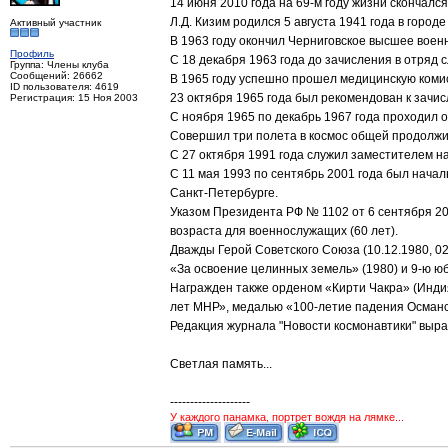
14 июня 2010 года на 69-м году жизни скончал
Л.Д. Кизим родился 5 августа 1941 года в горо
Активный участник
В 1963 году окончил Черниговское высшее воен
Профиль
С 18 декабря 1963 года до зачисления в отряд 
Группа: Члены клуба
Сообщений: 26662
В 1965 году успешно прошел медицинскую коми
ID пользователя: 4619
23 октября 1965 года был рекомендован к зачи
Регистрация: 15 Ноя 2003
С ноября 1965 по декабрь 1967 года проходил 
Совершил три полета в космос общей продолжите
С 27 октября 1991 года служил заместителем на
С 11 мая 1993 по сентябрь 2001 года был нача
Санкт-Петербурге.
Указом Президента РФ № 1102 от 6 сентября 20
возраста для военнослужащих (60 лет).
Дважды Герой Советского Союза (10.12.1980, 02
«За освоение целинных земель» (1980) и 9-ю 
Награжден также орденом «Кирти Чакра» (Индия
лет МНР», медалью «100-летие падения Османск
Редакция журнала "Новости космонавтики" выра
Светлая память...
--------------------
У каждого панамка, портрет вождя на лямке...