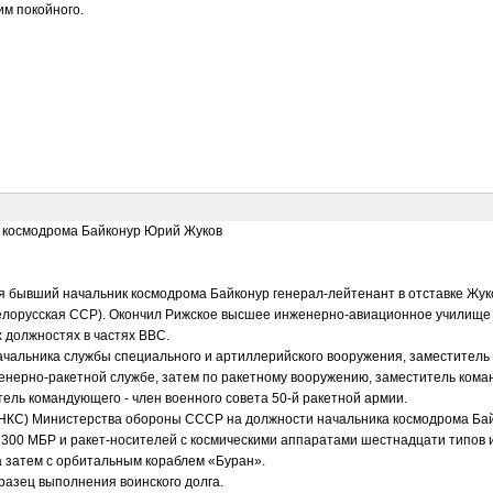
им покойного.
к космодрома Байконур Юрий Жуков
лся бывший начальник космодрома Байконур генерал-лейтенант в отставке Жук
Белорусская ССР). Окончил Рижское высшее инженерно-авиационное училище ВВ
х должностях в частях ВВС.
начальника службы специального и артиллерийского вооружения, заместитель
енерно-ракетной службе, затем по ракетному вооружению, заместитель коман
ель командующего - член военного совета 50-й ракетной армии.
(УНКС) Министерства обороны СССР на должности начальника космодрома Ба
 300 МБР и ракет-носителей с космическими аппаратами шестнадцати типов 
а затем с орбитальным кораблем «Буран».
разец выполнения воинского долга.