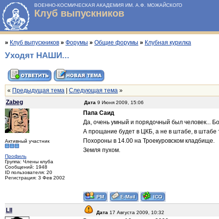
ВОЕННО-КОСМИЧЕСКАЯ АКАДЕМИЯ ИМ. А.Ф. МОЖАЙСКОГО
Клуб выпускников
»
Клуб выпускников
»
Форумы
»
Общие форумы
»
Клубная курилка
Уходят НАШИ...
«
Предыдущая тема
|
Следующая тема
»
Zabeg
Дата
9 Июня 2009, 15:06
Папа Саид
Да, очень умный и порядочный был человек... Бо
А прощание будет в ЦКБ, а не в штабе, в штабе
Похороны в 14.00 на Троекуровском кладбище.
Активный участник
Земля пухом.
Профиль
Группа: Члены клуба
Сообщений: 1948
ID пользователя: 20
Регистрация: 3 Фев 2002
LII
Дата
17 Августа 2009, 10:32