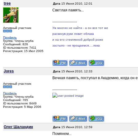
tree
Дата
15 Июня 2010, 12:01
Светлая память...
--------------------
Активный участник
Уж многих не найти - а он все тот же
раскинув руки ловит облака
Профиль
и на его стеклянной доброй роже
Группа: Члены клуба
Сообщений: 826
застыло - не прощаемся.....пока
ID пользователя: 7411
Регистрация: 15 Июл 2005
Jores
Дата
15 Июня 2010, 12:33
Вечная память, поступал в Академию, когда он е
Активный участник
--------------------
Профиль
Группа: Члены клуба
Сообщений: 765
ID пользователя: 8449
Регистрация: 5 Мар 2006
Олег Шаландин
Дата
15 Июня 2010, 12:59
Помянем...