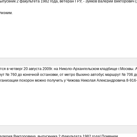
выпускник 2 факультета 1982 года, ветеран ГРУ, - Зуйков Валерий Викторович
лизким.
я в четверг 20 августа 2009г. на Николо-Архангельском кладбище г.Москвы. А
рут № 760 до конечной остановки, от метро Выхино автобус маршрут № 706 д
ганизации похорон можно получить у Чижова Николая Александровича 8-916
Валерия Викторовича, выпускника 2 факультета 1982 года! Помянем...