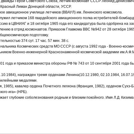
ся дважды Герой Советского Союза, летчик-космонавт СССР Леонид Денисович
де Красный Лиман Донецкой области, УССР.
ное авиационное училище летчиков (ВВАУЛ) им. Ленинского комсомола.
служил летчиком 168 гвардейского авиационного полка истребителей-бомбард
ссию в ЦВНИАГ и 18 октября 1965 года его кандидатура была одобрена на з
слению в отряд космонавтов. Приказом Главкома ВВС №942 от 28 октября 196
общекосмическую подготовку.
льностью 374 сут. 17 час. 57 мин. 38 с.
чальника Космических средств МО СССР (с августа 1992 года - Военно-космич
льником Военно-инженерной Краснознаменной космической академии им.А.Ф.М
01 года и приказом министра обороны РФ № 743 от 10 сентября 2001 года б
.10.1984), награжден тремя орденами Ленина(10.12.1980, 02.10.1984, 16.07.1
юбилейными медалями.
, 1985), кавалер ордена Почетного легиона (Франция, 1982), орденом Сухэ-
ого ига» (НРБ).
жает глубокие соболезнования родным и близким покойного. Имя Л.Д. Кизима