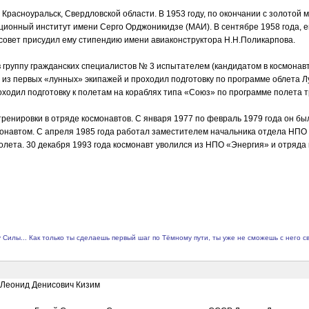
 Красноуральск, Свердловской области. В 1953 году, по окончании с золото
ционный институт имени Серго Орджоникидзе (МАИ). В сентябре 1958 года, ещ
совет присудил ему стипендию имени авиаконструктора Н.Н.Поликарпова.
в группу гражданских специалистов № 3 испытателем (кандидатом в космонавт
о из первых «лунных» экипажей и проходил подготовку по программе облета Л
оходил подготовку к полетам на кораблях типа «Союз» по программе полета т
ренировки в отряде космонавтов. С января 1977 по февраль 1979 года он б
навтом. С апреля 1985 года работал заместителем начальника отдела НПО «
лета. 30 декабря 1993 года космонавт уволился из НПО «Энергия» и отряда 
у Силы... Как только ты сделаешь первый шаг по Тёмному пути, ты уже не сможешь с него св
Р Леонид Денисович Кизим