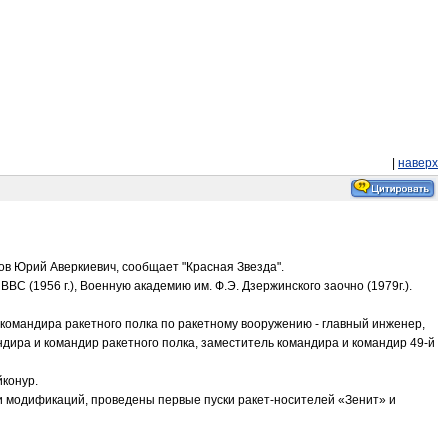
|
наверх
ов Юрий Аверкиевич, сообщает "Красная Звезда".
С (1956 г.), Военную академию им. Ф.Э. Дзержинского заочно (1979г.).
 командира ракетного полка по ракетному вооружению - главный инженер,
дира и командир ракетного полка, заместитель командира и командир 49-й
йконур.
и модификаций, проведены первые пуски ракет-носителей «Зенит» и