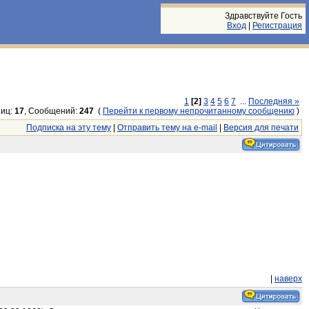
Здравствуйте Гость
Вход
|
Регистрация
1
[2]
3
4
5
6
7
...
Последняя »
иц:
17
, Сообщений:
247
(
Перейти к первому непрочитанному сообщению
)
Подписка на эту тему
|
Отправить тему на e-mail
|
Версия для печати
|
наверх