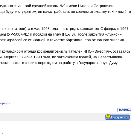
й медалью сочинской средней школы №9 имени Николая Островского,
е будучи студентом, он начал работать по совместительству техником 9-го
ы-испытатели), а в мае 1968 года — в отряд космонавтов. С февраля 1967
уны (УР-500К-Л1) и посадки на Луну (Н1-ЛЗ). После закрытия «лунной»
рех кораблей со стыковкой, в качестве бортинженера основного экипажа.
ыл командиром отряда космонавтов-испытателей НПО «Энергия», оставаясь
Энергия». В июне 1990 года, по заключению врачей, на Севастьянова
космонавтов в связи с переходом на работу в Государственную Думу
ернуть...
|
наверх