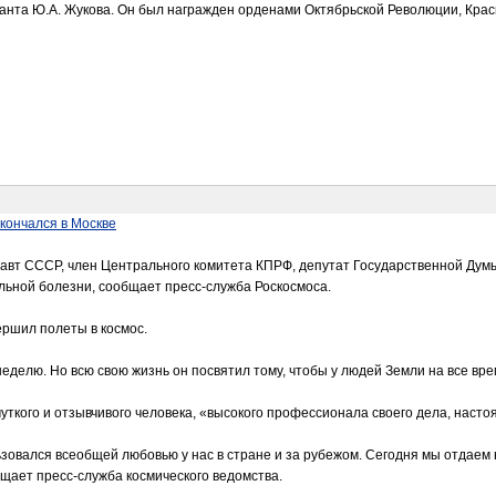
анта Ю.А. Жукова. Он был награжден орденами Октябрьской Революции, Кра
кончался в Москве
авт СССР, член Центрального комитета КПРФ, депутат Государственной Думы
льной болезни, сообщает пресс-служба Роскосмоса.
вершил полеты в космос.
еделю. Но всю свою жизнь он посвятил тому, чтобы у людей Земли на все вр
чуткого и отзывчивого человека, «высокого профессионала своего дела, насто
зовался всеобщей любовью у нас в стране и за рубежом. Сегодня мы отдаем
щает пресс-служба космического ведомства.