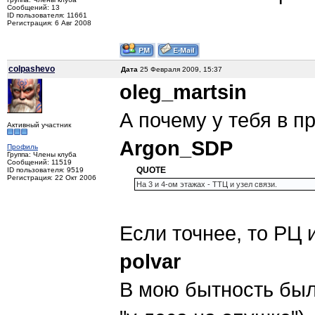
Сообщений: 13
ID пользователя: 11661
Регистрация: 6 Авг 2008
colpashevo
Дата
25 Февраля 2009, 15:37
oleg_martsin
А почему у тебя в 
Активный участник
Argon_SDP
Профиль
Группа: Члены клуба
Сообщений: 11519
QUOTE
ID пользователя: 9519
Регистрация: 22 Окт 2006
На 3 и 4-ом этажах - ТТЦ и узел связи.
Если точнее, то РЦ и
polvar
В мою бытность был