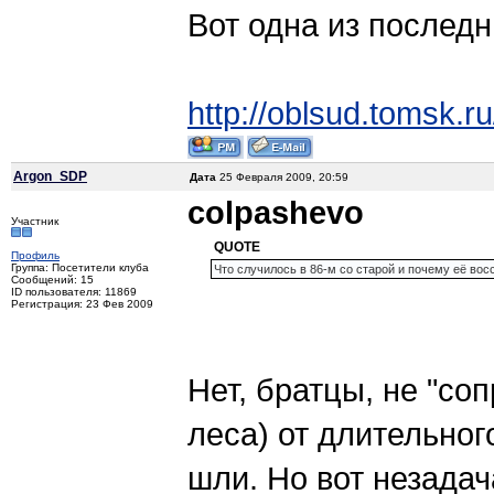
Вот одна из последн
http://oblsud.tomsk.
Argon_SDP
Дата
25 Февраля 2009, 20:59
colpashevo
Участник
QUOTE
Профиль
Группа: Посетители клуба
Что случилось в 86-м со старой и почему её во
Сообщений: 15
ID пользователя: 11869
Регистрация: 23 Фев 2009
Нет, братцы, не "со
леса) от длительног
шли. Но вот незадач