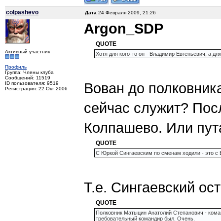
colpashevo
Дата
24 Февраля 2009, 21:26
Argon_SDP
QUOTE
Активный участник
Хотя для кого-то он - Владимир Евгеньевич, а д
Профиль
Группа: Члены клуба
Сообщений: 11519
Вован до полковник
ID пользователя: 9519
Регистрация: 22 Окт 2006
сейчас служит? Пос
Колпашево. Или пут
QUOTE
С Юркой Сингаевским по сменам ходили - это с
Т.е. Сингаевский ос
QUOTE
Полковник Матыцин Анатолий Степанович - коман
требовательный командир был. Очень.