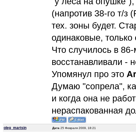
"у леса на опушке"),
(напротив 38-го т/з 
тех. зоны будет. Ста
одинаковые, только
Что случилось в 86-
восстанавливали - н
Упомянул про это
A
Думаю "сопрела", ка
и когда она не работ
нераспакованная до
oleg_martsin
Дата
25 Февраля 2009, 18:21