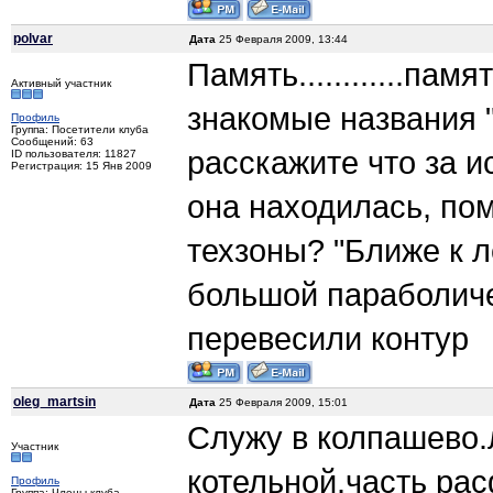
polvar
Дата
25 Февраля 2009, 13:44
Память............па
Активный участник
знакомые названия "
Профиль
Группа: Посетители клуба
Сообщений: 63
расскажите что за 
ID пользователя: 11827
Регистрация: 15 Янв 2009
она находилась, по
техзоны? "Ближе к л
большой параболиче
перевесили контур
oleg_martsin
Дата
25 Февраля 2009, 15:01
Служу в колпашево.
Участник
котельной.часть р
Профиль
Группа: Члены клуба