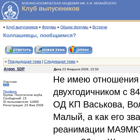
ВОЕННО-КОСМИЧЕСКАЯ АКАДЕМИЯ ИМ. А.Ф. МОЖАЙСКОГО
Клуб выпускников
»
Клуб выпускников
»
Форумы
»
Общие форумы
»
Встречи
Колпашевцы, пообщаемся?
«
Предыдущая тема
|
Следующая тема
»
Argon_SDP
Дата
23 Февраля 2009, 15:50
Не имею отношения 
Участник
двухгодичником с 84
Профиль
Группа: Посетители клуба
Сообщений: 15
ОД КП Васькова, Во
ID пользователя: 11869
Регистрация: 23 Фев 2009
Малый, а как его зв
реанимации МА9МКТМ