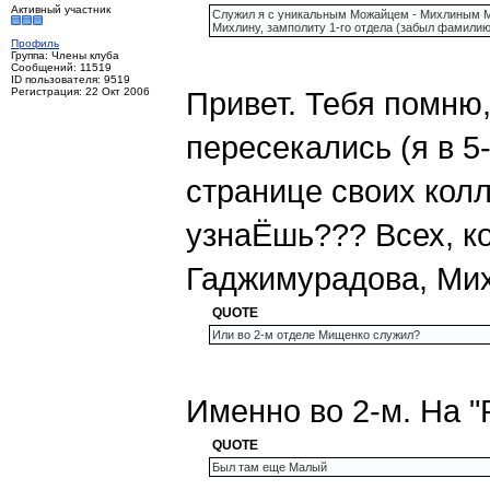
Активный участник
Служил я с уникальным Можайцем - Михлиным М
Михлину, замполиту 1-го отдела (забыл фамилию 
Профиль
Группа: Члены клуба
Сообщений: 11519
ID пользователя: 9519
Регистрация: 22 Окт 2006
Привет. Тебя помню,
пересекались (я в 5
странице своих колл
узнаЁшь??? Всех, к
Гаджимурадова, Мих
QUOTE
Или во 2-м отделе Мищенко служил?
Именно во 2-м. На 
QUOTE
Был там еще Малый