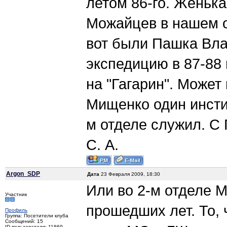
летом 86-го. Женьк
Можайцев в нашем о
вот были Пашка Вла
экспедицию в 87-88 г
на "Гагарин". Может
Мищенко один инстит
м отделе служил. С
С. А.
Argon_SDP
Дата
23 Февраля 2009, 18:30
Или во 2-м отделе 
Участник
прошедших лет. То,
Профиль
Группа: Посетители клуба
Сообщений: 15
ID пользователя: 11869