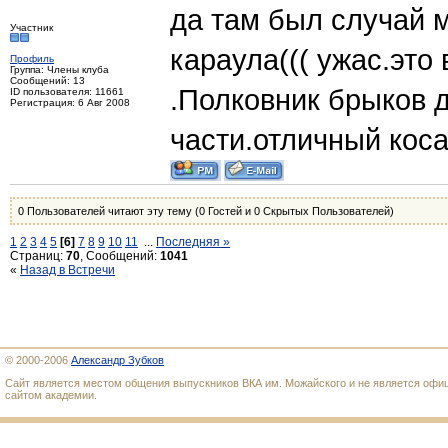
да там был случай 
Участник
караула((( ужас.это
Профиль
Группа: Члены клуба
Сообщений: 13
.Полковник брыков 
ID пользователя: 11661
Регистрация: 6 Авг 2008
части.отличный коса
0 Пользователей читают эту тему (0 Гостей и 0 Скрытых Пользователей)
1
2
3
4
5
[6]
7
8
9
10
11
...
Последняя »
Страниц:
70
, Сообщений:
1041
«
Назад в Встречи
© 2000-2006
Александр Зубков
Сайт является местом общения выпускников ВКА им. Можайского и не является оф
сайтом академии.