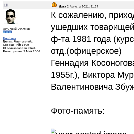
LII
Дата
2 Августа 2021, 11:27
К сожалению, прихо
ушедших товарищей.
Активный участник
ф-та 1981 года (курс
Профиль
Группа: Члены клуба
Сообщений: 1690
отд.(офицерское)
ID пользователя: 3644
Регистрация: 3 Май 2004
Геннадия Косоногов
1955г.), Виктора Му
Валентиновича Збужи
Фото-память: