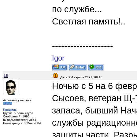
по службе...
Светлая память!..
--------------------
Igor
LII
Дата
9 Февраля 2021, 09:10
Ночью с 5 на 6 февр
Сысоев, ветеран Щ-7
Активный участник
запаса, бывший Нач
Профиль
Группа: Члены клуба
Сообщений: 1690
службы радиационно
ID пользователя: 3644
Регистрация: 3 Май 2004
защиты части. Разр