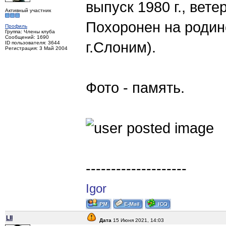
выпуск 1980 г., вет
Активный участник
Похоронен на родин
Профиль
Группа: Члены клуба
Сообщений: 1690
г.Слоним).
ID пользователя: 3644
Регистрация: 3 Май 2004
Фото - память.
--------------------
Igor
LII
Дата
15 Июня 2021, 14:03