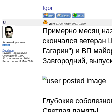
Igor
LII
Дата
11 Сентября 2021, 11:20
Примерно месяц наз
скончался ветеран 
Активный участник
Гагарин") и ВП майо
Профиль
Группа: Члены клуба
Сообщений: 1690
Завгородний, выпуск
ID пользователя: 3644
Регистрация: 3 Май 2004
Глубокие соболезно
Светлая память!..