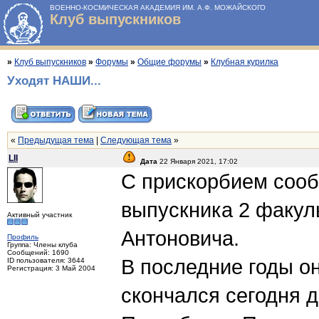
ВОЕННО-КОСМИЧЕСКАЯ АКАДЕМИЯ ИМ. А.Ф. МОЖАЙСКОГО
Клуб выпускников
»
Клуб выпускников
»
Форумы
»
Общие форумы
»
Клубная курилка
Уходят НАШИ...
«
Предыдущая тема
|
Следующая тема
»
LII
Дата
22 Января 2021, 17:02
С прискорбием сооб
выпускника 2 факул
Активный участник
Антоновича.
Профиль
Группа: Члены клуба
Сообщений: 1690
В последние годы о
ID пользователя: 3644
Регистрация: 3 Май 2004
скончался сегодня дн