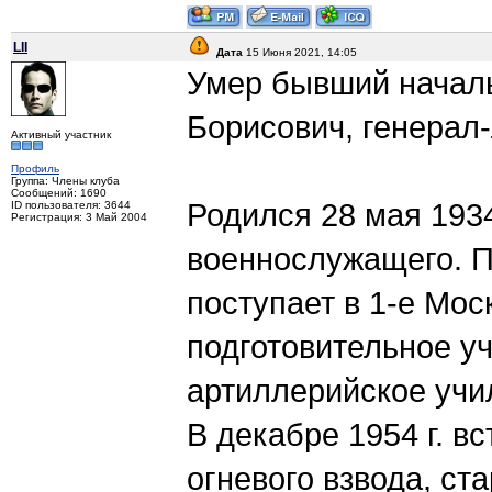
LII
Дата
15 Июня 2021, 14:05
Умер бывший началь
Борисович, генерал-
Активный участник
Профиль
Группа: Члены клуба
Сообщений: 1690
Родился 28 мая 1934
ID пользователя: 3644
Регистрация: 3 Май 2004
военнослужащего. П
поступает в 1-е Мо
подготовительное у
артиллерийское учил
В декабре 1954 г. 
огневого взвода, с