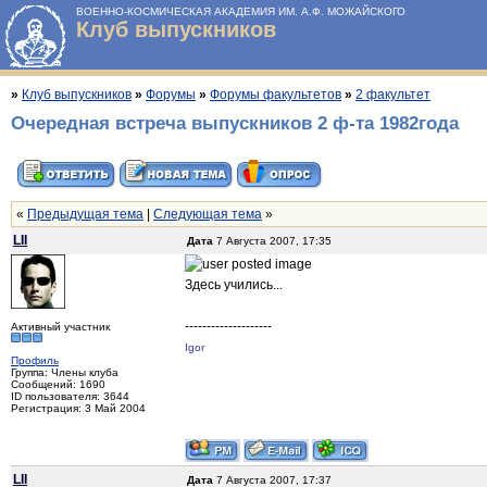
ВОЕННО-КОСМИЧЕСКАЯ АКАДЕМИЯ ИМ. А.Ф. МОЖАЙСКОГО
Клуб выпускников
»
Клуб выпускников
»
Форумы
»
Форумы факультетов
»
2 факультет
Очередная встреча выпускников 2 ф-та 1982года
«
Предыдущая тема
|
Следующая тема
»
LII
Дата
7 Августа 2007, 17:35
Здесь учились...
--------------------
Активный участник
Igor
Профиль
Группа: Члены клуба
Сообщений: 1690
ID пользователя: 3644
Регистрация: 3 Май 2004
LII
Дата
7 Августа 2007, 17:37