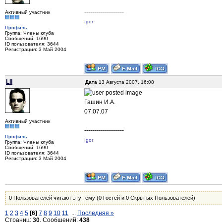
--------------------
Активный участник
Igor
Профиль
Группа: Члены клуба
Сообщений: 1690
ID пользователя: 3644
Регистрация: 3 Май 2004
LII
Дата
13 Августа 2007, 16:08
Гашин И.А.
07.07.07
Активный участник
--------------------
Профиль
Igor
Группа: Члены клуба
Сообщений: 1690
ID пользователя: 3644
Регистрация: 3 Май 2004
0 Пользователей читают эту тему (0 Гостей и 0 Скрытых Пользователей)
1
2
3
4
5
[6]
7
8
9
10
11
...
Последняя »
Страниц:
30
, Сообщений:
438