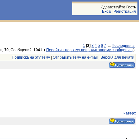
Здравствуйте Гость
Вход
|
Регистрация
1
[2]
3
4
5
6
7
...
Последняя »
ц:
70
, Сообщений:
1041
(
Перейти к первому непрочитанному сообщению
)
Подписка на эту тему
|
Отправить тему на e-mail
|
Версия для печати
|
наверх