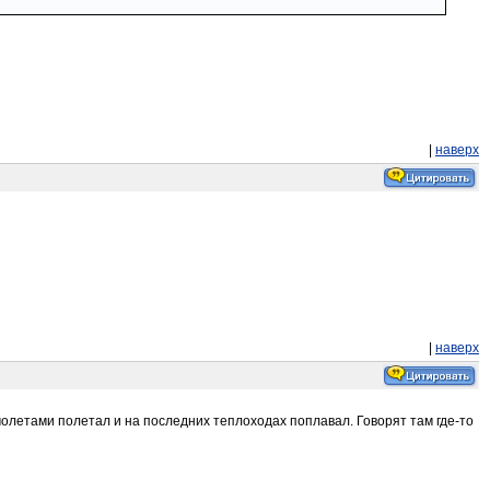
|
наверх
|
наверх
амолетами полетал и на последних теплоходах поплавал. Говорят там где-то