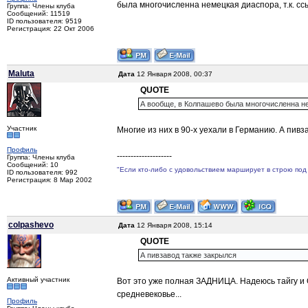
была многочисленна немецкая диаспора, т.к. ссы
Группа: Члены клуба
Сообщений: 11519
ID пользователя: 9519
Регистрация: 22 Окт 2006
Maluta
Дата
12 Января 2008, 00:37
QUOTE
А вообще, в Колпашево была многочисленна нем
Участник
Многие из них в 90-х уехали в Германию. А пив
Профиль
--------------------
Группа: Члены клуба
Сообщений: 10
"Если кто-либо с удовольствием марширует в строю под 
ID пользователя: 992
Регистрация: 8 Мар 2002
colpashevo
Дата
12 Января 2008, 15:14
QUOTE
А пивзавод также закрылся
Активный участник
Вот это уже полная ЗАДНИЦА. Надеюсь тайгу и О
средневековье...
Профиль