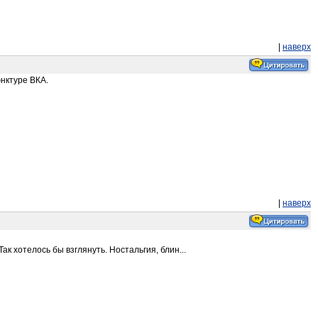
|
наверх
юнктуре ВКА.
|
наверх
к хотелось бы взглянуть. Ностальгия, блин...