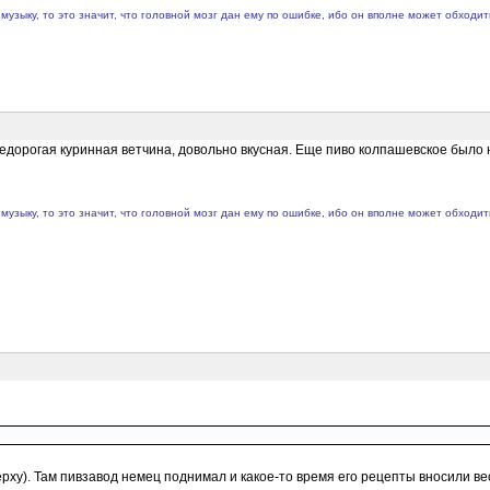
музыку, то это значит, что головной мозг дан ему по ошибке, ибо он вполне может обходи
недорогая куринная ветчина, довольно вкусная. Еще пиво колпашевское было 
музыку, то это значит, что головной мозг дан ему по ошибке, ибо он вполне может обходи
верху). Там пивзавод немец поднимал и какое-то время его рецепты вносили 