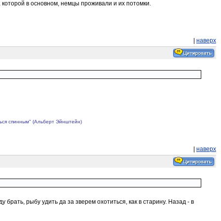
а которой в основном, немцы проживали и их потомки.
|
наверх
ться спинным" (Альберт Эйнштейн)
|
наверх
рать, рыбу удить да за зверем охотиться, как в старину. Назад - в