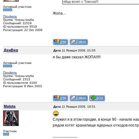
яйца возят с Томска!!!
Активный участник
Жопа...
Профиль
Группа: Члены клуба
Сообщений: 11519
ID пользователя: 9519
Регистрация: 22 Окт 2006
ДенВер
Дата
11 Января 2008, 01:05
я бы даже сказал ЖОПА!!!!!
Активный участник
Профиль
Группа: Члены клуба
Сообщений: 1513
ID пользователя: 4164
Регистрация: 8 Июн 2003
Maluta
Дата
11 Января 2008, 18:51
Служил я в этом городке, в конце 90 - начале 
рядом хотят хранилище ядерных отходов постро
Участник
--------------------