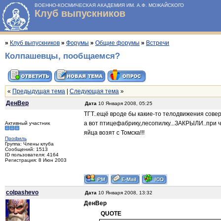
ВОЕННО-КОСМИЧЕСКАЯ АКАДЕМИЯ ИМ. А.Ф. МОЖАЙСКОГО
Клуб выпускников
»
Клуб выпускников
»
Форумы
»
Общие форумы
»
Встречи
Колпашевцы, пообщаемся?
«
Предыдущая тема
|
Следующая тема
»
ДенВер
Дата
10 Января 2008, 05:25
ТГТ..ещё вроде бы какие-то телодвижения совер
а вот птицефабрику,лесопилку...ЗАКРЫЛИ..при ч
Активный участник
яйца возят с Томска!!!
Профиль
Группа: Члены клуба
Сообщений: 1513
ID пользователя: 4164
Регистрация: 8 Июн 2003
colpashevo
Дата
10 Января 2008, 13:32
ДенВер
QUOTE