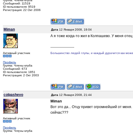
Группа: Члены клуба
Сообщений: 11519
ID пользователя: 9519
Регистрация: 22 Окт 2006
Miman
Дата
12 Января 2008, 19:04
А я тоже когда-то жил в Колпашево. У меня оте
--------------------
Активный участник
Большинство людей глупы, и каждый дурачится как может
Профиль
Группа: Члены клуба
Сообщений: 673
ID пользователя: 1851
Регистрация: 2 Окт 2003
colpashevo
Дата
12 Января 2008, 21:44
Miman
Вот это да... Отцу привет огромнейший от меня.
сейчас???
Активный участник
Профиль
Группа: Члены клуба