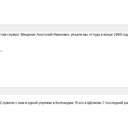
ц там служил, Мищенко Анатолий Иванович, уехали мы оттуда в конце 1989 год
...
 Служили с ним в одной упряжке в Колпандии. Я его в Щёлково-7 последний раз