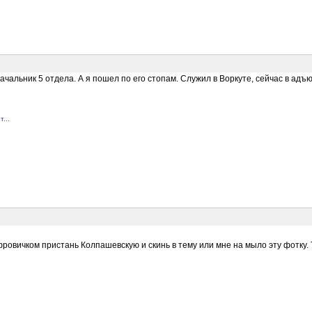
ачальник 5 отдела. А я пошел по его стопам. Служил в Воркуте, сейчас в адъ
...
овичком пристань Колпашевскую и скинь в тему или мне на мыло эту фотку. Та