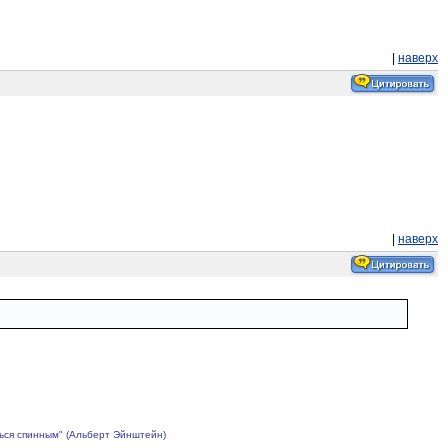
|
наверх
|
наверх
ться спинным" (Альберт Эйнштейн)