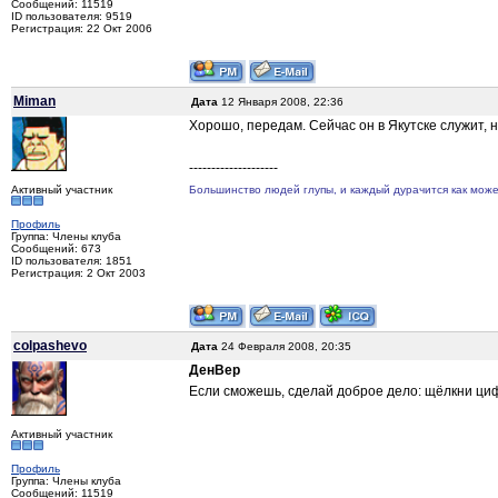
Сообщений: 11519
ID пользователя: 9519
Регистрация: 22 Окт 2006
Miman
Дата
12 Января 2008, 22:36
Хорошо, передам. Сейчас он в Якутске служит, н
--------------------
Активный участник
Большинство людей глупы, и каждый дурачится как может
Профиль
Группа: Члены клуба
Сообщений: 673
ID пользователя: 1851
Регистрация: 2 Окт 2003
colpashevo
Дата
24 Февраля 2008, 20:35
ДенВер
Если сможешь, сделай доброе дело: щёлкни цифр
Активный участник
Профиль
Группа: Члены клуба
Сообщений: 11519