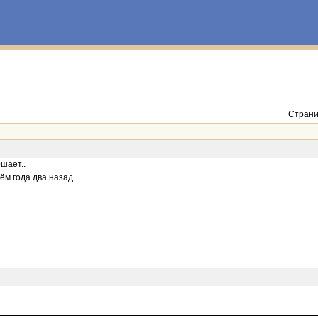
Страни
шает..
ём года два назад..