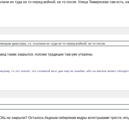
лали их туда не то перед войной, не то после. Улица Тимирязева там есть, н
ецкая диаспора, т.к. ссылали их туда не то перед войной, не то после
завод также закрылся, похоже традиции там уже утеряны.
музыку, то это значит, что головной мозг дан ему по ошибке, ибо он вполне может обходи
бь не закрыли? Осталось бедным сибирякам кедры колотушками трясти, ягоду б