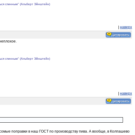
ться спинным" (Альберт Эйнштейн)
|
наверх
неплохое.
ться спинным" (Альберт Эйнштейн)
|
наверх
весомые поправки в наш ГОСТ по производству пива. А вообще, в Колпашево