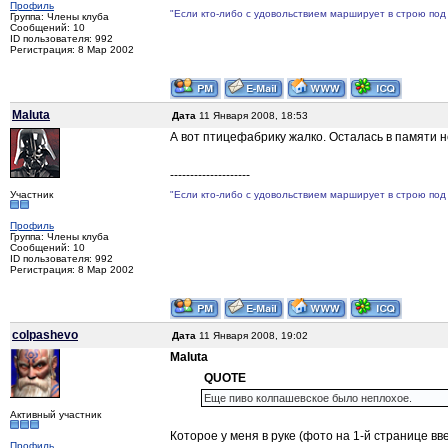
Профиль
"Если кто-либо с удовольствием марширует в строю под 
Группа: Члены клуба
Сообщений: 10
ID пользователя: 992
Регистрация: 8 Мар 2002
Maluta
Дата
11 Января 2008, 18:53
А вот птицефабрику жалко. Осталась в памяти 
--------------------
Участник
"Если кто-либо с удовольствием марширует в строю под 
Профиль
Группа: Члены клуба
Сообщений: 10
ID пользователя: 992
Регистрация: 8 Мар 2002
colpashevo
Дата
11 Января 2008, 19:02
Maluta
QUOTE
Еще пиво колпашевское было неплохое.
Активный участник
Которое у меня в руке (фото на 1-й странице в
Профиль