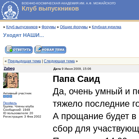
ВОЕННО-КОСМИЧЕСКАЯ АКАДЕМИЯ ИМ. А.Ф. МОЖАЙСКОГО
Клуб выпускников
»
Клуб выпускников
»
Форумы
»
Общие форумы
»
Клубная курилка
Уходят НАШИ...
«
Предыдущая тема
|
Следующая тема
»
Zabeg
Дата
9 Июня 2009, 15:06
Папа Саид
Да, очень умный и п
Активный участник
тяжело последние го
Профиль
Группа: Члены клуба
Сообщений: 1948
А прощание будет в 
ID пользователя: 20
Регистрация: 3 Фев 2002
сбор для участвующ