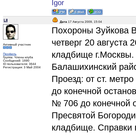
Igor
LII
Дата
17 Августа 2009, 15:04
Похороны Зуйкова В
четверг 20 августа 
Активный участник
кладбище г.Москвы. 
Профиль
Группа: Члены клуба
Сообщений: 1690
Балашихинский райо
ID пользователя: 3644
Регистрация: 3 Май 2004
Проезд: от ст. метр
до конечной остано
№ 706 до конечной о
Пресвятой Богороди
кладбище. Справки 