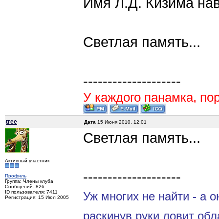
Имя Л.Д. Кизима на
Светлая память...
--------------------
У каждого панамка, пор
tree
Дата
15 Июня 2010, 12:01
Светлая память...
Активный участник
--------------------
Профиль
Группа: Члены клуба
Сообщений: 826
ID пользователя: 7411
Уж многих не найти - а о
Регистрация: 15 Июл 2005
раскинув руки ловит обл