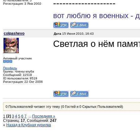
--------------------
ID пользователя: 5
Регистрация: 3 Янв 2002
вот люблю я военных - ду
colpashevo
Дата
15 Июня 2010, 16:43
Светлая о нём памят
Активный участник
Профиль
Группа: Члены клуба
Сообщений: 11519
ID пользователя: 9519
Регистрация: 22 Окт 2006
0 Пользователей читают эту тему (0 Гостей и 0 Скрытых Пользователей)
1
[2]
3
4
5
6
7
...
Последняя »
Страниц:
17
, Сообщений:
247
«
Назад в Клубная курилка