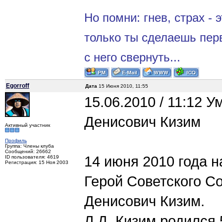
Но помни: гнев, страх - 
только ты сделаешь пер
с него свернуть...
Egorroff
Дата
15 Июня 2010, 11:55
15.06.2010 / 11:12 
Денисович Кизим
Активный участник
Профиль
Группа: Члены клуба
Сообщений: 26662
14 июня 2010 года н
ID пользователя: 4619
Регистрация: 15 Ноя 2003
Герой Советского С
Денисович Кизим.
Л.Д. Кизим родился 