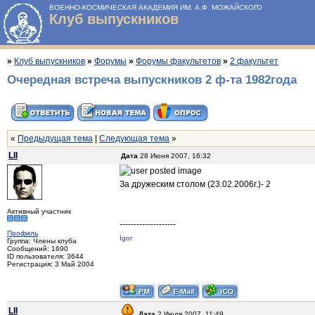
ВОЕННО-КОСМИЧЕСКАЯ АКАДЕМИЯ ИМ. А.Ф. МОЖАЙСКОГО
Клуб выпускников
»
Клуб выпускников
»
Форумы
»
Форумы факультетов
»
2 факультет
Очередная встреча выпускников 2 ф-та 1982года
«
Предыдущая тема
|
Следующая тема
»
LII
Дата
28 Июня 2007, 16:32
За дружеским столом (23.02.2006г.)- 2
Активный участник
--------------------
Профиль
Igor
Группа: Члены клуба
Сообщений: 1690
ID пользователя: 3644
Регистрация: 3 Май 2004
LII
Дата
2 Июля 2007, 11:49