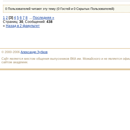
0 Пользователей читают эту тему (0 Гостей и 0 Скрытых Пользователей)
1
2
[3]
4
5
6
7
8
...
Последняя »
Страниц:
30
, Сообщений:
438
«
Назад в 2 факультет
© 2000-2006
Александр Зубков
Сайт является местом общения выпускников ВКА им. Можайского и не является оф
сайтом академии.