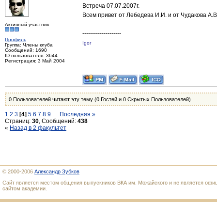
Встреча 07.07.2007г.
Всем привет от Лебедева И.И. и от Чудакова А.В
Активный участник
--------------------
Профиль
Igor
Группа: Члены клуба
Сообщений: 1690
ID пользователя: 3644
Регистрация: 3 Май 2004
0 Пользователей читают эту тему (0 Гостей и 0 Скрытых Пользователей)
1
2
3
[4]
5
6
7
8
9
...
Последняя »
Страниц:
30
, Сообщений:
438
«
Назад в 2 факультет
© 2000-2006
Александр Зубков
Сайт является местом общения выпускников ВКА им. Можайского и не является оф
сайтом академии.