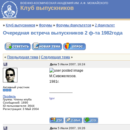
ВОЕННО-КОСМИЧЕСКАЯ АКАДЕМИЯ ИМ. А.Ф. МОЖАЙСКОГО
Клуб выпускников
»
Клуб выпускников
»
Форумы
»
Форумы факультетов
»
2 факультет
Очередная встреча выпускников 2 ф-та 1982года
«
Предыдущая тема
|
Следующая тема
»
LII
Дата
5 Июля 2007, 16:24
М.Сивожелезов.
1981г.
Активный участник
--------------------
Профиль
Igor
Группа: Члены клуба
Сообщений: 1690
ID пользователя: 3644
Регистрация: 3 Май 2004
LII
Дата
5 Июля 2007, 16:26