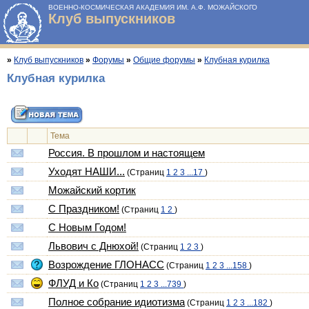
ВОЕННО-КОСМИЧЕСКАЯ АКАДЕМИЯ ИМ. А.Ф. МОЖАЙСКОГО
Клуб выпускников
»
Клуб выпускников
»
Форумы
»
Общие форумы
»
Клубная курилка
Клубная курилка
Тема
Россия. В прошлом и настоящем
Уходят НАШИ...
(Страниц
1
2
3
...17
)
Можайский кортик
С Праздником!
(Страниц
1
2
)
С Новым Годом!
Львович с Днюхой!
(Страниц
1
2
3
)
Возрождение ГЛОНАСС
(Страниц
1
2
3
...158
)
ФЛУД и Ко
(Страниц
1
2
3
...739
)
Полное собрание идиотизма
(Страниц
1
2
3
...182
)