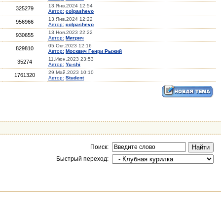
13.Янв.2024 12:54
325279
Автор:
colpashevo
13.Янв.2024 12:22
956966
Автор:
colpashevo
13.Ноя.2023 22:22
930655
Автор:
Митрич
05.Окт.2023 12:16
829810
Автор:
Москвич Генри Рыжий
11.Июн.2023 23:53
35274
Автор:
Yu-shi
29.Май.2023 10:10
1761320
Автор:
Student
Поиск:
Быстрый переход: