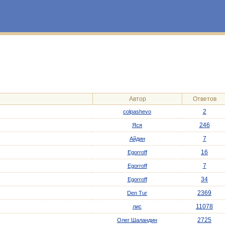
Автор
Ответов
2
colpashevo
246
Яся
7
Айдин
16
Egorroff
7
Egorroff
34
Egorroff
2369
Den Tur
11078
лис
2725
Олег Шаландин