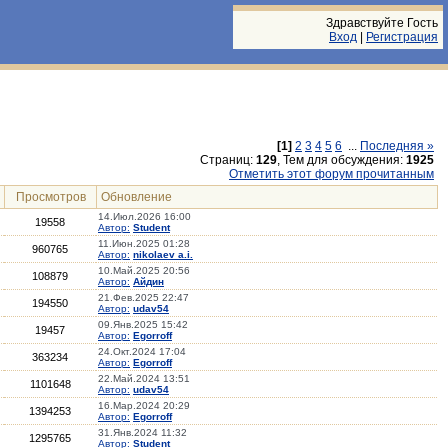
Здравствуйте Гость
Вход
|
Регистрация
[1]
2
3
4
5
6
...
Последняя »
Страниц:
129
, Тем для обсуждения:
1925
Отметить этот форум прочитанным
Просмотров
Обновление
14.Июл.2026 16:00
19558
Автор:
Student
11.Июн.2025 01:28
960765
Автор:
nikolaev a.i.
10.Май.2025 20:56
108879
Автор:
Айдин
21.Фев.2025 22:47
194550
Автор:
udav54
09.Янв.2025 15:42
19457
Автор:
Egorroff
24.Окт.2024 17:04
363234
Автор:
Egorroff
22.Май.2024 13:51
1101648
Автор:
udav54
16.Мар.2024 20:29
1394253
Автор:
Egorroff
31.Янв.2024 11:32
1295765
Автор:
Student