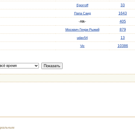
33
Egorroff
1643
Папа Саид
405
-Alik-
879
Москвич Генри Рыжий
13
udav54
10386
Vic
ициальным