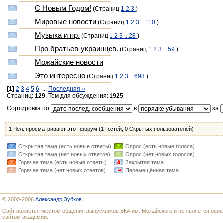
С Новым Годом!
(Страниц
1
2
3
)
Мировые новости
(Страниц
1
2
3
...110
)
Музыка и пр.
(Страниц
1
2
3
...28
)
Про братьев-украинцев.
(Страниц
1
2
3
...59
)
Можайские новости
Это интересно
(Страниц
1
2
3
...693
)
[1]
2
3
4
5
6
...
Последняя »
Страниц:
129
, Тем для обсуждения:
1925
Сортировка по
в
за
1 Чел. просматривают этот форум (1 Гостей, 0 Скрытых пользователей)
Открытая тема (есть новые ответы)
Опрос (есть новые голоса)
Открытая тема (нет новых ответов)
Опрос (нет новых голосов)
Горячая тема (есть новые ответы)
Закрытая тема
Горячая тема (нет новых ответов)
Перемещённая тема
© 2000-2006
Александр Зубков
Сайт является местом общения выпускников ВКА им. Можайского и не является оф
сайтом академии.