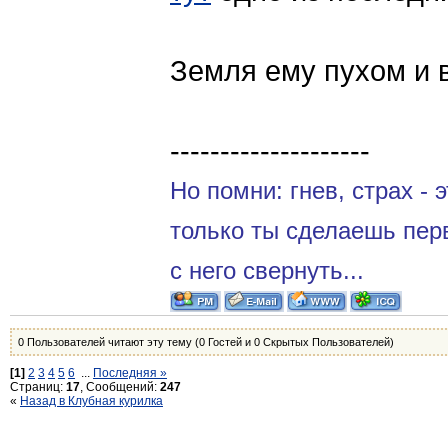
Земля ему пухом и 
--------------------
Но помни: гнев, страх - 
только ты сделаешь пер
с него свернуть...
0 Пользователей читают эту тему (0 Гостей и 0 Скрытых Пользователей)
[1]
2
3
4
5
6
...
Последняя »
Страниц:
17
, Сообщений:
247
«
Назад в Клубная курилка