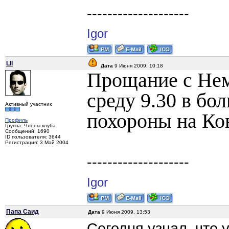
--------------------
Igor
LII
Дата
9 Июня 2009, 10:18
Прощание с Нем
среду 9.30 в бо
Активный участник
похороны на Ко
Профиль
Группа: Члены клуба
Сообщений: 1690
ID пользователя: 3644
Регистрация: 3 Май 2004
--------------------
Igor
Папа Саид
Дата
9 Июня 2009, 13:53
Сегодня узнал, что