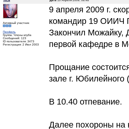
Яся
Дата
10 Апреля 2009, 08:48
9 апреля 2009 г. ск
командир 19 ОИИЧ 
Активный участник
Закончил Можайку, 
Профиль
Группа: Члены клуба
Сообщений: 123
первой кафедре в М
ID пользователя: 3473
Регистрация: 2 Июл 2003
Прощание состоится
зале г. Юбилейного 
В 10.40 отпевание.
Далее похороны на 