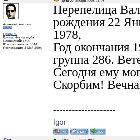
Дата
22 Января 2009, 14:26
Перепелица Вал
рождения 22 Янв
Активный участник
1978,
Профиль
Группа: Члены клуба
Сообщений: 1690
Год окончания 1
ID пользователя: 3644
Регистрация: 3 Май 2004
группа 286. Вет
Сегодня ему мог
Скорбим! Вечна
--------------------
Igor