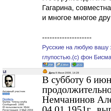
Гагарина, совместн
и многое многое дру
--------------------
Русские на любую вашу 
глупостью.(с) фон Бисм
LII
Дата
8 Июня 2009, 14:28
В субботу 6 июн
продолжительно
Активный участник
Немчанинов Але
Профиль
Группа: Члены клуба
Сообщений: 1690
04.01.1951г., в
ID пользователя: 3644
Регистрация: 3 Май 2004