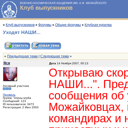
ВОЕННО-КОСМИЧЕСКАЯ АКАДЕМИЯ ИМ. А.Ф. МОЖАЙСКОГО
Клуб выпускников
»
Клуб выпускников
»
Форумы
»
Общие форумы
»
Клубная курилка
Уходят НАШИ...
«
Предыдущая тема
|
Следующая тема
»
Яся
Дата
14 Ноября 2007, 00:13
Открываю скор
НАШИ...". Пре
Активный участник
сообщения об 
Профиль
Группа: Члены клуба
Сообщений: 123
Можайковцах, 
ID пользователя: 3473
Регистрация: 2 Июл 2003
командирах и 