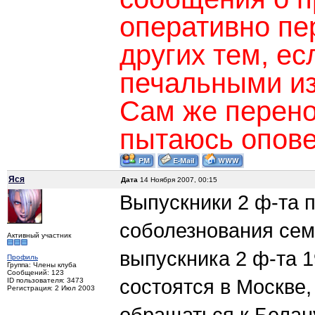
оперативно пе
других тем, ес
печальными из
Сам же перено
пытаюсь опове
Яся
Дата
14 Ноября 2007, 00:15
Выпускники 2 ф-та п
соболезнования сем
Активный участник
выпускника 2 ф-та 1
Профиль
Группа: Члены клуба
Сообщений: 123
состоятся в Москве,
ID пользователя: 3473
Регистрация: 2 Июл 2003
обращаться к Белан