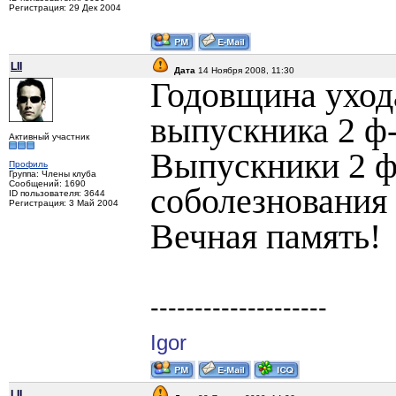
Регистрация: 29 Дек 2004
LII
Дата
14 Ноября 2008, 11:30
Годовщина уход
выпускника 2 ф-
Активный участник
Выпускники 2 ф
Профиль
Группа: Члены клуба
Сообщений: 1690
соболезнования 
ID пользователя: 3644
Регистрация: 3 Май 2004
Вечная память!
--------------------
Igor
LII