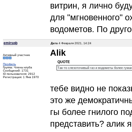
витрин, я лично буд
для "мгновенного" о
водометов. По друг
emirspb
Дата
4 Февраля 2021, 14:24
Alik
Активный участник
QUOTE
Профиль
Группа: Члены клуба
Так-то слезоточивый газ и водометы более гуман
Сообщений: 1731
ID пользователя: 2912
Регистрация: 1 Янв 1970
тебе видно не показ
это же демократичн
гы более гнилого п
представить? алик 