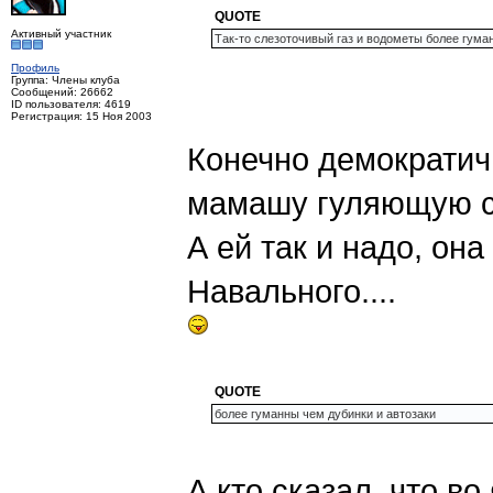
QUOTE
Активный участник
Так-то слезоточивый газ и водометы более гуман
Профиль
Группа: Члены клуба
Сообщений: 26662
ID пользователя: 4619
Регистрация: 15 Ноя 2003
Конечно демократич
мамашу гуляющую с 
А ей так и надо, она
Навального....
QUOTE
более гуманны чем дубинки и автозаки
А кто сказал, что в