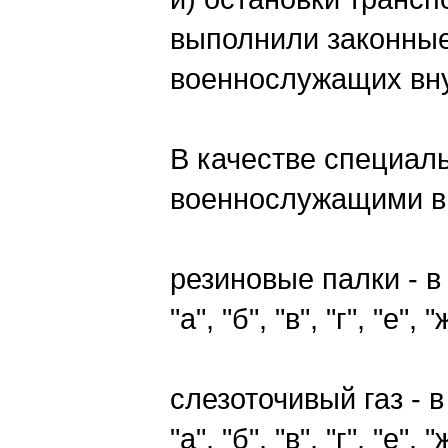
выполнили законные
военнослужащих вну
В качестве специал
военнослужащими вн
резиновые палки - 
"а", "б", "в", "г", "е
слезоточивый газ - 
"а", "б", "в", "г", "е