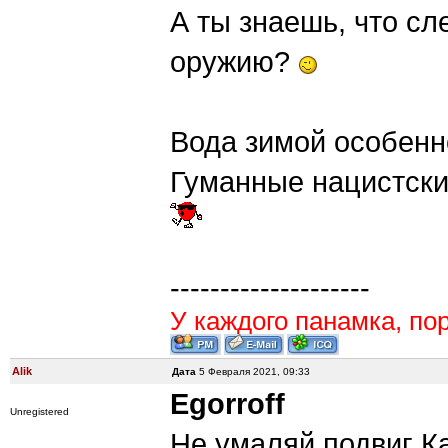
А ты знаешь, что сл
оружию?
Вода зимой особенн
Гуманные нацистски
--------------------
У каждого панамка, пор
Alik
Дата
5 Февраля 2021, 09:33
Egorroff
Unregistered
Не умаляй подвиг К