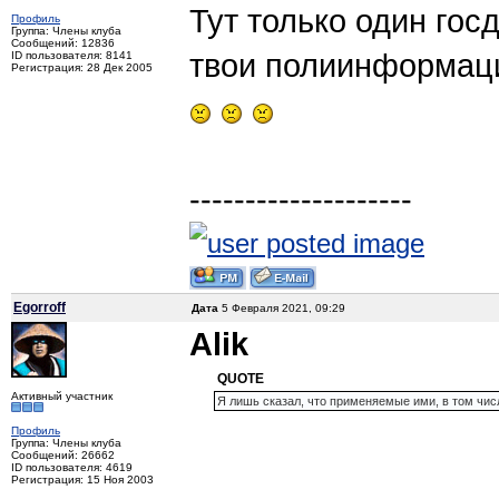
Тут только один гос
Профиль
Группа: Члены клуба
Сообщений: 12836
твои полиинформаци
ID пользователя: 8141
Регистрация: 28 Дек 2005
--------------------
Egorroff
Дата
5 Февраля 2021, 09:29
Alik
QUOTE
Активный участник
Я лишь сказал, что применяемые ими, в том числ
Профиль
Группа: Члены клуба
Сообщений: 26662
ID пользователя: 4619
Регистрация: 15 Ноя 2003