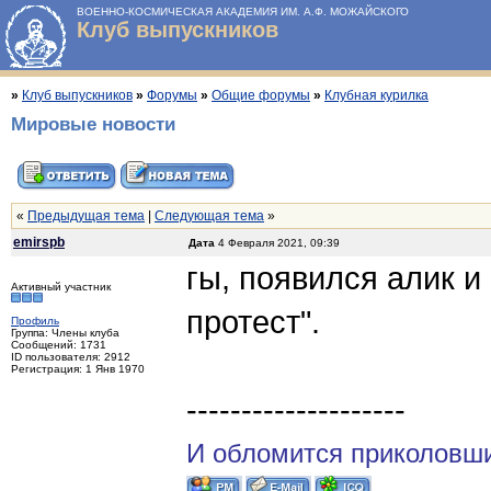
ВОЕННО-КОСМИЧЕСКАЯ АКАДЕМИЯ ИМ. А.Ф. МОЖАЙСКОГО
Клуб выпускников
»
Клуб выпускников
»
Форумы
»
Общие форумы
»
Клубная курилка
Мировые новости
«
Предыдущая тема
|
Следующая тема
»
emirspb
Дата
4 Февраля 2021, 09:39
гы, появился алик и
Активный участник
протест".
Профиль
Группа: Члены клуба
Сообщений: 1731
ID пользователя: 2912
Регистрация: 1 Янв 1970
--------------------
И обломится приколовши