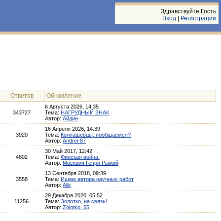
Здравствуйте Гость
Вход
|
Регистрация
Ответов
Обновление
6 Августа 2026, 14:35
343727
Тема:
НАГРУДНЫЙ ЗНАК
Автор:
Айдин
16 Апреля 2026, 14:39
3920
Тема:
Колпашевцы, пообщаемся?
Автор:
Andrei-87
30 Май 2017, 12:42
4602
Тема:
Финская война.
Автор:
Москвич Генри Рыжий
13 Сентября 2018, 09:39
3558
Тема:
Ищем автора научных работ
Автор:
Alik
29 Декабря 2020, 05:52
11256
Тема:
Золотко, на связь!
Автор:
Zolotko_55