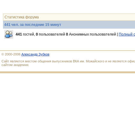
Статистика форума
441 чел. за последние 15 минут
441
гостей,
0
пользователей
0
Анонимных пользователей [
Полный с
© 2000-2006
Александр Зубков
Сайт является местом общения выпускников ВКА им. Можайского и не является оф
сайтом академии.