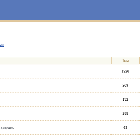
ми
Тем
1926
209
132
285
63
 девушек.