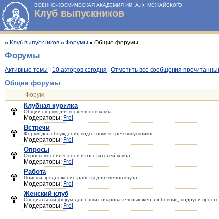
ВОЕННО-КОСМИЧЕСКАЯ АКАДЕМИЯ ИМ. А.Ф. МОЖАЙСКОГО
Клуб выпускников
»
Клуб выпускников
»
Форумы
»
Общие форумы
Форумы
Активные темы
|
10 авторов сегодня
|
Отметить все сообщения прочитанны
Общие форумы
Форум
Клубная курилка
Общий форум для всех членов клуба.
Модераторы:
Frol
Встречи
Форум для обсуждения подготовки встреч выпускников.
Модераторы:
Frol
Опросы
Опросы мнения членов и посетителей клуба.
Модераторы:
Frol
Работа
Поиск и предложение работы для членов клуба.
Модераторы:
Frol
Женский клуб
Специальный форум для наших очаровательных жен, любовниц, подруг и просто
Модераторы:
Frol