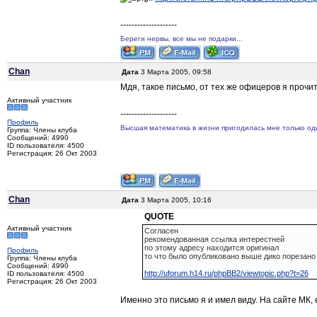
--------------------
Береги нервы, все мы не подарки...
Chan
Дата
3 Марта 2005, 09:58
Мдя, такое письмо, от тех же офицеров я прочит
Активный участник
--------------------
Профиль
Высшая математика в жизни пригодилась мне только один
Группа: Члены клуба
Сообщений: 4990
ID пользователя: 4500
Регистрация: 26 Окт 2003
Chan
Дата
3 Марта 2005, 10:16
QUOTE
Активный участник
Согласен
рекомендованная ссылка интерестней
по этому адресу находится оригинал
Профиль
то что было опубликовано выше дико порезан
Группа: Члены клуба
Сообщений: 4990
http://uforum.h14.ru/phpBB2/viewtopic.php?t=26
ID пользователя: 4500
Регистрация: 26 Окт 2003
Именно это письмо я и имел виду. На сайте МК, е