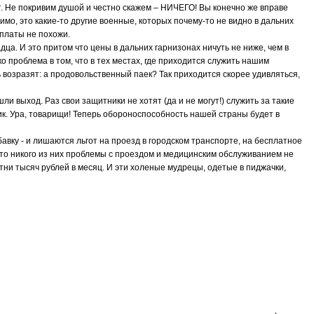
ет. Не покривим душой и честно скажем – НИЧЕГО! Вы конечно же вправе
мо, это какие-то другие военные, которых почему-то не видно в дальних
рплаты не похожи.
дца. И это притом что цены в дальних гарнизонах ничуть не ниже, чем в
о проблема в том, что в тех местах, где приходится служить нашим
ь возразят: а продовольственный паек? Так приходится скорее удивляться,
 выход. Раз свои защитники не хотят (да и не могут!) служить за такие
ик. Ура, товарищи! Теперь обороноспособность нашей страны будет в
ку - и лишаются льгот на проезд в городском транспорте, на бесплатное
то никого из них проблемы с проездом и медицинским обслуживанием не
отни тысяч рублей в месяц. И эти холеные мудрецы, одетые в пиджачки,