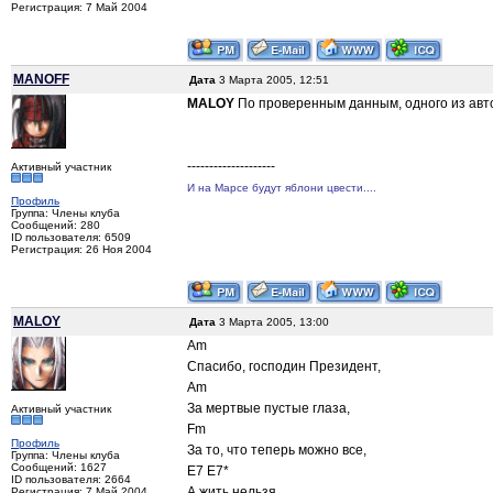
Регистрация: 7 Май 2004
MANOFF
Дата
3 Марта 2005, 12:51
MALOY
По проверенным данным, одного из автор
--------------------
Активный участник
И на Марсе будут яблони цвести....
Профиль
Группа: Члены клуба
Сообщений: 280
ID пользователя: 6509
Регистрация: 26 Ноя 2004
MALOY
Дата
3 Марта 2005, 13:00
Am
Спасибо, господин Президент,
Am
За мертвые пустые глаза,
Активный участник
Fm
Профиль
За то, что теперь можно все,
Группа: Члены клуба
Сообщений: 1627
E7 E7*
ID пользователя: 2664
А жить нельзя.
Регистрация: 7 Май 2004