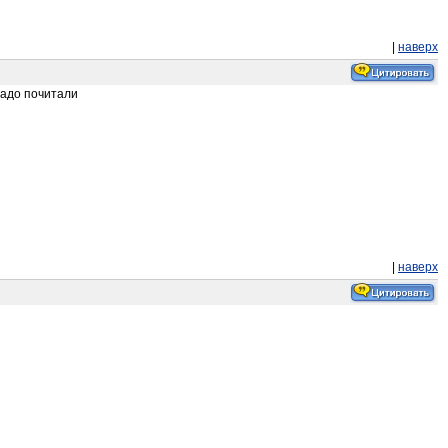
|
наверх
надо почитали
|
наверх