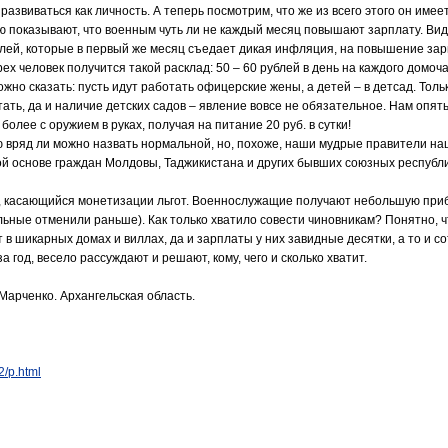
 развиваться как личность. А теперь посмотрим, что же из всего этого он име
 показывают, что военным чуть ли не каждый месяц повышают зарплату. Види
ублей, которые в первый же месяц съедает дикая инфляция, на повышение за
х человек получится такой расклад: 50 – 60 рублей в день на каждого домоча
жно сказать: пусть идут работать офицерские жены, а детей – в детсад. Тольк
ать, да и наличие детских садов – явление вовсе не обязательное. Нам опят
более с оружием в руках, получая на питание 20 руб. в сутки!
 вряд ли можно назвать нормальной, но, похоже, наши мудрые правители нашли
ной основе граждан Молдовы, Таджикистана и других бывших союзных республ
 касающийся монетизации льгот. Военнослужащие получают небольшую прибав
ьные отменили раньше). Как только хватило совести чиновникам? Понятно, ч
 в шикарных домах и виллах, да и зарплаты у них завидные десятки, а то и с
год, весело рассуждают и решают, кому, чего и сколько хватит.
Марченко. Архангельская область.
2/p.html