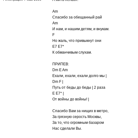
Am
Спасибо за обещанный рай
Am
И нам, и нашим детям, и внукам.
F
Но жаль, что привыкнут они
E7 E7*
К обманчивым слухам.
ПРИПЕВ:
Dm E Am
Ехали, ехали, ехали долго мы |
Dm F |
Путь от беды до беды | 2 раза
E E7* |
От войны до войны! |
Спасибо Вам за нищих в метро,
За грязную серость Москвы,
За то, что огромным базаром
Нас сделали Вы.