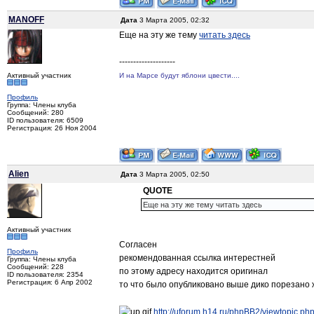
MANOFF
Дата
3 Марта 2005, 02:32
Еще на эту же тему
читать здесь
--------------------
Активный участник
И на Марсе будут яблони цвести....
Профиль
Группа: Члены клуба
Сообщений: 280
ID пользователя: 6509
Регистрация: 26 Ноя 2004
Alien
Дата
3 Марта 2005, 02:50
QUOTE
Еще на эту же тему читать здесь
Активный участник
Согласен
Профиль
рекомендованная ссылка интерестней
Группа: Члены клуба
Сообщений: 228
по этому адресу находится оригинал
ID пользователя: 2354
Регистрация: 6 Апр 2002
то что было опубликовано выше дико порезано
http://uforum.h14.ru/phpBB2/viewtopic.ph