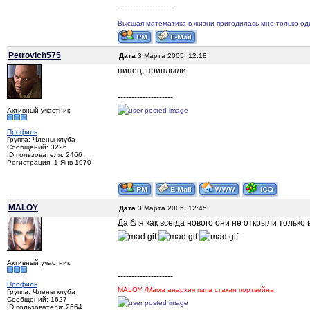
--------------------
Высшая математика в жизни пригодилась мне только один
Petrovich575
Дата
3 Марта 2005, 12:18
пипец, приплыли.
--------------------
Активный участник
Профиль
Группа: Члены клуба
Сообщений: 3226
ID пользователя: 2466
Регистрация: 1 Янв 1970
MALOY
Дата
3 Марта 2005, 12:45
Да бля как всегда нового они не открыли то
Активный участник
--------------------
Профиль
MALOY /Мама анархия папа стакан портвейна
Группа: Члены клуба
Сообщений: 1627
ID пользователя: 2664