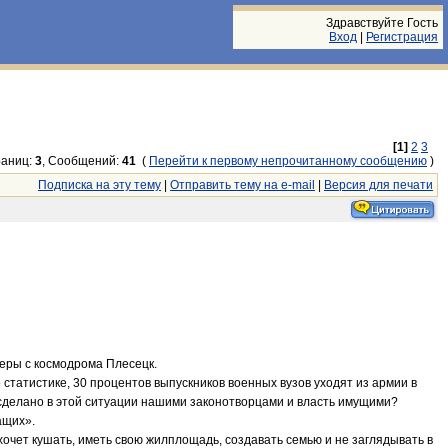
Здравствуйте Гость
Вход
|
Регистрация
[1]
2
3
аниц:
3
, Сообщений:
41
(
Перейти к первому непрочитанному сообщению
)
Подписка на эту тему
|
Отправить тему на e-mail
|
Версия для печати
еры с космодрома Плесецк.
татистике, 30 процентов выпускников военных вузов уходят из армии в
о сделано в этой ситуации нашими законотворцами и власть имущими?
ащих».
 хочет кушать, иметь свою жилплощадь, создавать семью и не заглядывать в