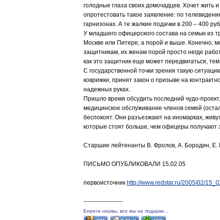
голодные глаза своих домочадцев. Хочет жить и
опротестовать такое заявление: по телевидению
гарнизонах. А те жалкие подачки в 200 – 400 р
У младшего офицерского состава на семью из тре
Москве или Питере, а порой и выше. Конечно, мо
защитникам, их женам порой просто негде работ
как это защитник еще может передвигаться, тем 
С государственной точки зрения такую ситуацию
коврижки, принят закон о призыве на контракт
надежных руках.
Пришло время обсудить последний чудо-проект,
медицинское обслуживание членов семей (остал
беспокоят. Они разъезжают на иномарках, живут
которые стоят больше, чем офицеры получают за 
Старшие лейтенанты В. Фролов, А. Бородин, Е. 
ПИСЬМО ОПУБЛИКОВАЛИ 15.02.05
первоисточник
http://www.redstar.ru/2005/02/15_0
--------------------
Береги нервы, все мы не подарки...