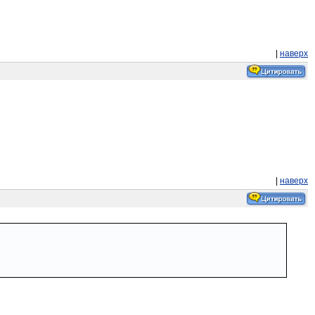
|
наверх
|
наверх