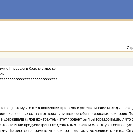
Стр
ми с Плесецка в Красную звезду
ной
??????????????????????????????
щение, потому что в его написании принимали участие многие молодые офиц
ожение военных оставляет желать лучшего, особенно молодых офицеров. По с
не удерживали силой (контрактом), этот процент был бы гораздо выше. И чт
 которые были предусмотрены Федеральным законом «О статусе военнослуж
ку. Прежде всего поймите, что офицер – это такой же человек, как и все. Он