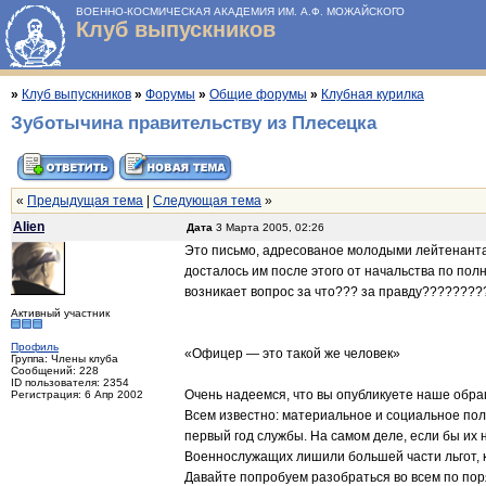
ВОЕННО-КОСМИЧЕСКАЯ АКАДЕМИЯ ИМ. А.Ф. МОЖАЙСКОГО
Клуб выпускников
»
Клуб выпускников
»
Форумы
»
Общие форумы
»
Клубная курилка
Зуботычина правительству из Плесецка
«
Предыдущая тема
|
Следующая тема
»
Alien
Дата
3 Марта 2005, 02:26
Это письмо, адресованое молодыми лейтенанта
досталось им после этого от начальства по пол
возникает вопрос за что??? за правду??????
Активный участник
Профиль
«Офицер — это такой же человек»
Группа: Члены клуба
Сообщений: 228
ID пользователя: 2354
Очень надеемся, что вы опубликуете наше обра
Регистрация: 6 Апр 2002
Всем известно: материальное и социальное пол
первый год службы. На самом деле, если бы их 
Военнослужащих лишили большей части льгот,
Давайте попробуем разобраться во всем по поряд