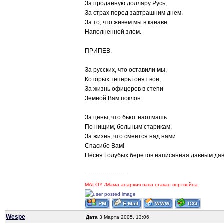
За проданную доллару Русь,
За страх перед завтрашним днем.
За то, что живем мы в канаве
Наполненной злом.
ПРИПЕВ.
За русских, что оставили мы,
Которых теперь гонят вон,
За жизнь офицеров в степи
Земной Вам поклон.
За цены, что бьют наотмашь
По нищим, больным старикам,
За жизнь, что смеется над нами
Спасибо Вам!
Песня Голубых беретов написанная давным давн
--------------------
MALOY /Мама анархия папа стакан портвейна
Wespe
Дата
3 Марта 2005, 13:06