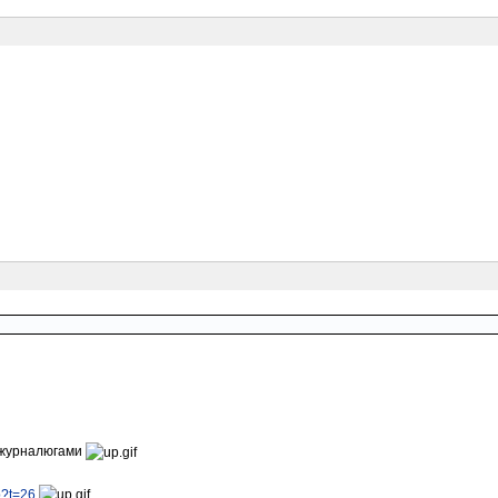
 журналюгами
p?t=26