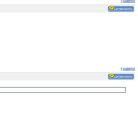
|
наверх
|
наверх