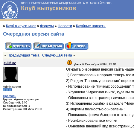
ВОЕННО-КОСМИЧЕСКАЯ АКАДЕМИЯ ИМ. А.Ф. МОЖАЙСКОГО
Клуб выпускников
»
Клуб выпускников
»
Форумы
»
Новости
»
Клубные новости
Очередная версия сайта
«
Предыдущая тема
|
Следующая тема
»
zubkov
Дата
6 Сентября 2004, 13:01
Открыта очередная версия сайта нашег
1) Восстановления пароля теперь возм
2) Раздел "Панель управления" переим
- Использование "Личных сообщений" 
Administrator
- Улучшена "Адресная книга", куда вы 
Профиль
- Обновлены все страницы личных наст
Группа: Администраторы
Сообщений: 140
3) Исправлены ошибки в разделе "Член
ID пользователя: 1
4) Форумы полностью обновлены:
Регистрация: 30 Июн 2003
- Появилась форма быстрого ответа в 
- Русифицированы все кнопки
- Обновлен внешний вид всех страниц