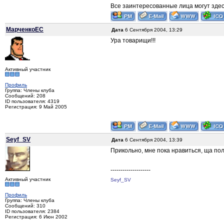
Все заинтересованные лица могут здес
МарченкоЕС
Дата
6 Сентября 2004, 13:29
Ура товарищи!!!
Активный участник
Профиль
Группа: Члены клуба
Сообщений: 208
ID пользователя: 4319
Регистрация: 9 Май 2005
Seyf_SV
Дата
6 Сентября 2004, 13:39
Прикольно, мне пока нравиться, ща по
--------------------
Активный участник
Seyf_SV
Профиль
Группа: Члены клуба
Сообщений: 310
ID пользователя: 2384
Регистрация: 6 Июн 2002