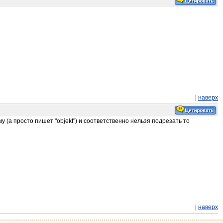
|
наверх
у (а просто пишет "objekt") и соответственно нельзя подрезать то
|
наверх