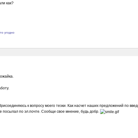
али как?
что угодно
Можайка.
боту.
Присоединяюсь к вопросу моего тезки. Как насчет наших предложений по введ
е посылал по эл.почте. Сообщи свое мнение, будь добр.