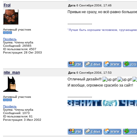
Frol
Дата
6 Сентября 2004, 17:46
Привык не сразу, но всё-равно большо
--------------------
Активный участник
"Лучше быть хорошим человеком, «ругающимся 
Профиль
Группа: Члены клуба
Сообщений: 26565
ID пользователя: 4507
Регистрация: 28 Окт 2003
nite_man
Дата
6 Сентября 2004, 17:53
Отличный дизайн!!!
И вообще, огромное срасибо за сайт!
--------------------
Активный участник
Профиль
Группа: Члены клуба
Сообщений: 1073
ID пользователя: 61
Регистрация: 3 Июл 2002