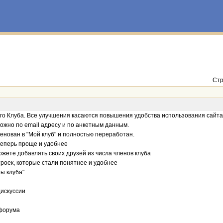
Стр
о Клуба. Все улучшения касаются повышения удобства использования сайта.
ожно по email адресу и по анкетным данным.
енован в "Мой клуб" и полностью переработан.
теперь проще и удобнее
можете добавлять своих друзей из числа членов клуба
роек, которые стали понятнее и удобнее
ы клуба"
дискуссии
 форума