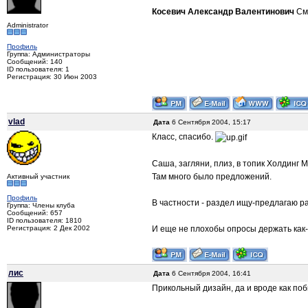
Косевич Александр Валентинович
Сма
Administrator
Профиль
Группа: Администраторы
Сообщений: 140
ID пользователя: 1
Регистрация: 30 Июн 2003
vlad
Дата
6 Сентября 2004, 15:17
Класс, спасибо.
Саша, загляни, плиз, в топик Холдинг 
Там много было предложений.
Активный участник
Профиль
В частности - раздел ищу-предлагаю ра
Группа: Члены клуба
Сообщений: 657
ID пользователя: 1810
И еще не плохобы опросы держать как-то
Регистрация: 2 Дек 2002
лис
Дата
6 Сентября 2004, 16:41
Прикольный дизайн, да и вроде как по