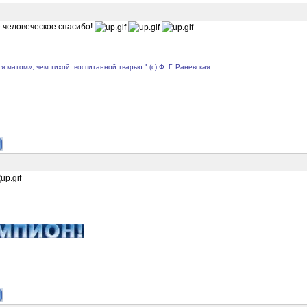
е человеческое спасибо!
матом», чем тихой, воспитанной тварью." (с) Ф. Г. Раневская