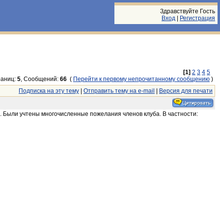
Здравствуйте Гость
Вход
|
Регистрация
[1]
2
3
4
5
аниц:
5
, Сообщений:
66
(
Перейти к первому непрочитанному сообщению
)
Подписка на эту тему
|
Отправить тему на e-mail
|
Версия для печати
 Были учтены многочисленные пожелания членов клуба. В частности: