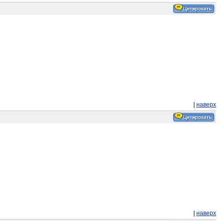
|
наверх
|
наверх