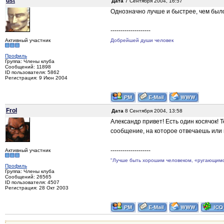
dst
Дата
7 Сентября 2004, 16:57
Однозначно лучше и быстрее, чем было
--------------------
Активный участник
Добрейшей души человек
Профиль
Группа: Члены клуба
Сообщений: 11898
ID пользователя: 5862
Регистрация: 9 Июн 2004
Frol
Дата
8 Сентября 2004, 13:58
Александр привет! Есть один косячок! 
сообщение, на которое отвечаешь или 
--------------------
Активный участник
"Лучше быть хорошим человеком, «ругающимся 
Профиль
Группа: Члены клуба
Сообщений: 26565
ID пользователя: 4507
Регистрация: 28 Окт 2003