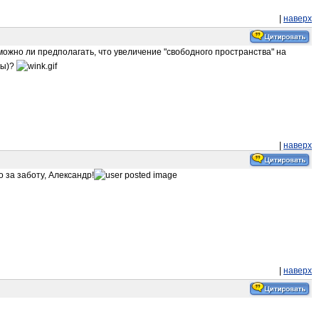
|
наверх
можно ли предполагать, что увеличение "свободного пространства" на
бы)?
|
наверх
 за заботу, Александр!
|
наверх