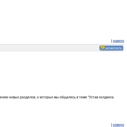
|
наверх
ению новых разделов, о которых мы общались в теме "Устав холдинга
|
наверх