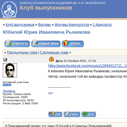
ВОЕННО-КОСМИЧЕСКАЯ АКАДЕМИЯ ИМ. А.Ф. МОЖАЙСКОГО
Клуб выпускников
»
Клуб выпускников
»
Форумы
»
Форумы факультетов
»
2 факультет
Юбилей Юрия Ивановича Рыжикова
«
Предыдущая тема
|
Следующая тема
»
LII
Дата
15 Октября 2021, 17:24
https://www.facebook.com/groups/12894012711..
К юбилею Юрия Ивановича Рыжикова, начальник
Автор, начальник той же кафедры профессор Х
Активный участник
--------------------
Профиль
Igor
Группа: Члены клуба
Сообщений: 1690
ID пользователя: 3644
Регистрация: 3 Май 2004
0 Пользователей читают эту тему (0 Гостей и 0 Скрытых Пользователей)