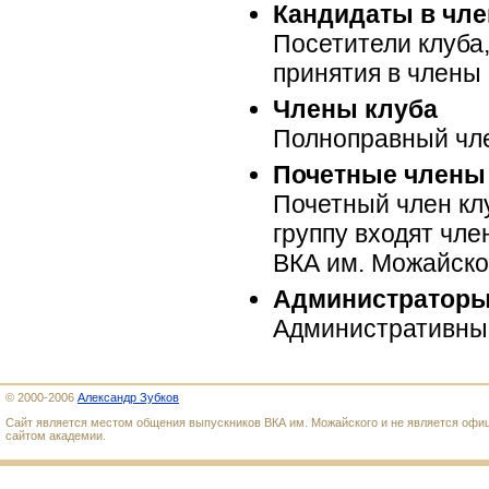
Кандидаты в чле
Посетители клуба
принятия в члены 
Члены клуба
Полноправный чле
Почетные члены
Почетный член кл
группу входят чле
ВКА им. Можайско
Администратор
Административный
© 2000-2006
Александр Зубков
Сайт является местом общения выпускников ВКА им. Можайского и не является оф
сайтом академии.