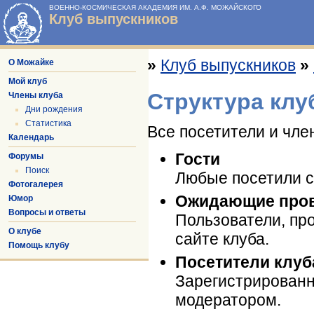
ВОЕННО-КОСМИЧЕСКАЯ АКАДЕМИЯ ИМ. А.Ф. МОЖАЙСКОГО
Клуб выпускников
»
Клуб выпускников
»
О Можайке
Мой клуб
Структура клу
Члены клуба
Дни рождения
Статистика
Все посетители и чле
Календарь
Гости
Форумы
Поиск
Любые посетили с
Фотогалерея
Ожидающие про
Юмор
Вопросы и ответы
Пользователи, пр
О клубе
сайте клуба.
Помощь клубу
Посетители клуб
Зарегистрированн
модератором.