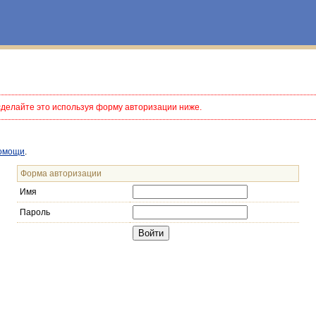
сделайте это используя форму авторизации ниже.
омощи
.
Форма авторизации
Имя
Пароль